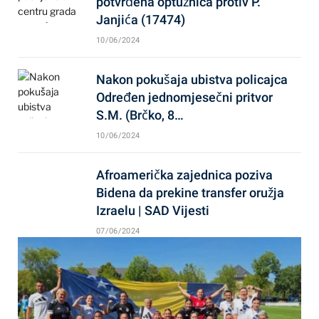
potvrđena optužnica protiv P.
Janjića (17474)
10/06/2024
Nakon pokušaja ubistva policajca
Određen jednomjesečni pritvor
S.M. (Brčko, 8…
10/06/2024
Afroamerička zajednica poziva
Bidena da prekine transfer oružja
Izraelu | SAD Vijesti
07/06/2024