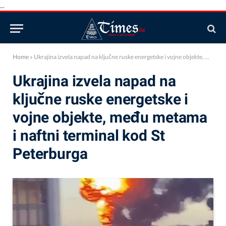
...
Home
»
Ukrajina izvela napad na ključne ruske energetske i vojne objekte, među metama i naftni terminal kod St Peterburga
Ukrajina izvela napad na
ključne ruske energetske i
vojne objekte, među metama
i naftni terminal kod St
Peterburga