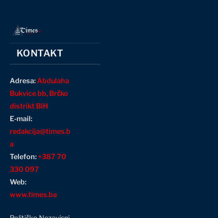
KONTAKT
Adresa:
Abdulaha
Bukvice bb, Brčko
distrikt BiH
E-mail:
redakcija@times.b
a
Telefon:
+387 70
330 097
Web:
www.times.ba