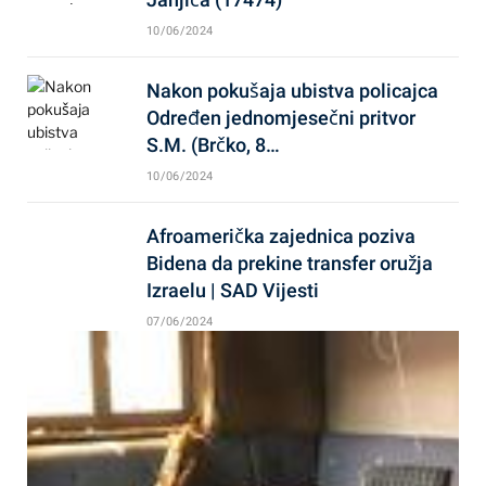
10/06/2024
Nakon pokušaja ubistva policajca
Određen jednomjesečni pritvor
S.M. (Brčko, 8…
10/06/2024
Afroamerička zajednica poziva
Bidena da prekine transfer oružja
Izraelu | SAD Vijesti
07/06/2024