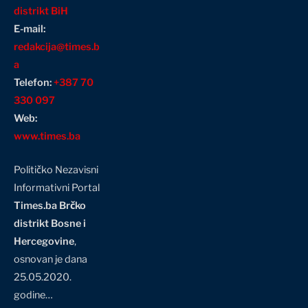
distrikt BiH
E-mail:
redakcija@times.b
a
Telefon:
+387 70
330 097
Web:
www.times.ba
Političko Nezavisni
Informativni Portal
Times.ba Brčko
distrikt Bosne i
Hercegovine
,
osnovan je dana
25.05.2020.
godine…