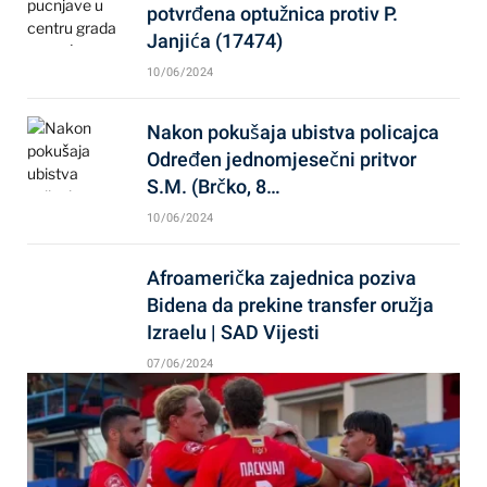
potvrđena optužnica protiv P.
Janjića (17474)
10/06/2024
Nakon pokušaja ubistva policajca
Određen jednomjesečni pritvor
S.M. (Brčko, 8…
10/06/2024
Afroamerička zajednica poziva
Bidena da prekine transfer oružja
Izraelu | SAD Vijesti
07/06/2024