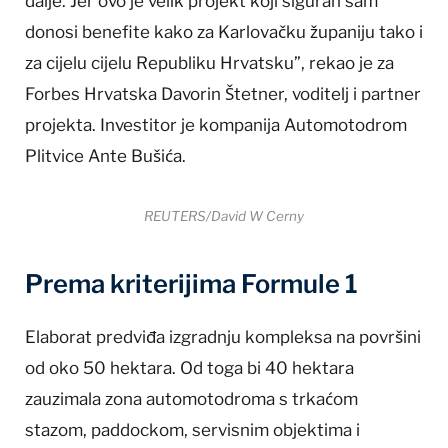
dalje. Jer ovo je velik projekt koji siguran sam
donosi benefite kako za Karlovačku županiju tako i
za cijelu cijelu Republiku Hrvatsku”, rekao je za
Forbes Hrvatska Davorin Štetner, voditelj i partner
projekta. Investitor je kompanija Automotodrom
Plitvice Ante Bušića.
REUTERS/David W Cerny
Prema kriterijima Formule 1
Elaborat predviđa izgradnju kompleksa na površini
od oko 50 hektara. Od toga bi 40 hektara
zauzimala zona automotodroma s trkaćom
stazom, paddockom, servisnim objektima i