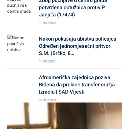
Zbog pucnjave u centru grada
potvrđena optužnica protiv P.
Janjića (17474)
10/06/2024
Nakon pokušaja ubistva policajca
Određen jednomjesečni pritvor
S.M. (Brčko, 8…
10/06/2024
Afroamerička zajednica poziva
Bidena da prekine transfer oružja
Izraelu | SAD Vijesti
07/06/2024