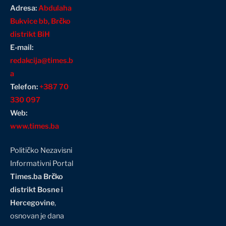
Adresa:
Abdulaha
Bukvice bb, Brčko
distrikt BiH
E-mail:
redakcija@times.b
a
Telefon:
+387 70
330 097
Web:
www.times.ba
Političko Nezavisni
Informativni Portal
Times.ba Brčko
distrikt Bosne i
Hercegovine
,
osnovan je dana