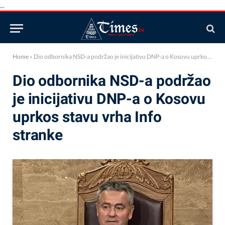
...
Home
»
Dio odbornika NSD-a podržao je inicijativu DNP-a o Kosovu uprkos stavu vrha Info stranke
Dio odbornika NSD-a podržao
je inicijativu DNP-a o Kosovu
uprkos stavu vrha Info
stranke