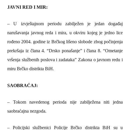
JAVNI RED I MIR:
– U izvještajnom periodu zabilježen je jedan događaj
narušavanja javnog reda i mira, u okviru kojeg je jedno lice
rođeno 2004. godine iz Brčkog lišeno slobode zbog počinjenja
prekršaja iz člana 4. “Drsko ponašanje” i člana 8. “Ometanje
vršenja službenih poslova i zadataka” Zakona o javnom redu i
miru Brčko distrikta BiH.
SAOBRAĆAJ:
– Tokom navedenog perioda nije zabilježena niti jedna
saobraćajna nezgoda.
–
Policijski službenici Policije Brčko distrikta BiH su u