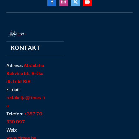
Facebook
Instagram
X
YouTube
(Twitter)
KONTAKT
Adresa:
Abdulaha
Bukvice bb, Brčko
distrikt BiH
E-mail:
redakcija@times.b
a
Telefon:
+387 70
330 097
Web:
www.times.ba