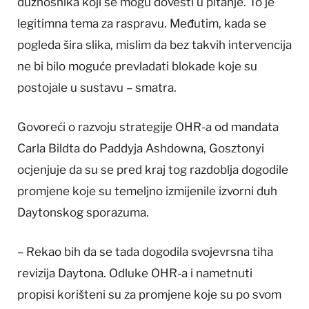
dužnosnika koji se mogu dovesti u pitanje. To je
legitimna tema za raspravu. Međutim, kada se
pogleda šira slika, mislim da bez takvih intervencija
ne bi bilo moguće prevladati blokade koje su
postojale u sustavu – smatra.
Govoreći o razvoju strategije OHR-a od mandata
Carla Bildta do Paddyja Ashdowna, Gosztonyi
ocjenjuje da su se pred kraj tog razdoblja dogodile
promjene koje su temeljno izmijenile izvorni duh
Daytonskog sporazuma.
– Rekao bih da se tada dogodila svojevrsna tiha
revizija Daytona. Odluke OHR-a i nametnuti
propisi korišteni su za promjene koje su po svom