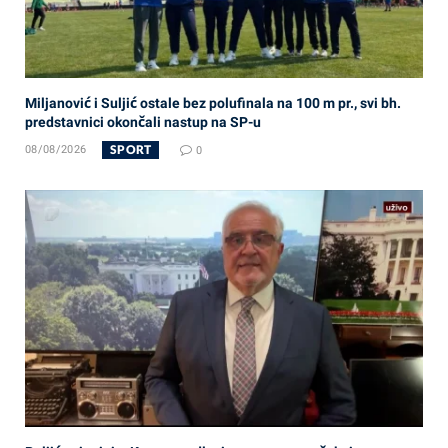
Miljanović i Suljić ostale bez polufinala na 100 m pr., svi bh.
predstavnici okončali nastup na SP-u
SPORT
08/08/2026
0