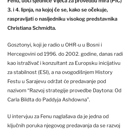
Fenu, uoči sjednice Vijeća za provedbu mira (PIC)
3. i 4. lipnja, na kojoj će se, kako se očekuje,
raspravljati o nasljedniku visokog predstavnika
Christiana Schmidta.
Gosztonyi, koji je radio u OHR-u u Bosni i
Hercegovini od 1996. do 2002. godine, danas radi
kao istraživač i konzultant za Europsku inicijativu
za stabilnost (ESI), a na ovogodišnjem History
Festu u Sarajevu održat će predavanje pod
nazivom “Razvoj strategije provedbe Daytona: Od
Carla Bildta do Paddyja Ashdowna”.
U intervjuu za Fenu naglašava da je jedna od
ključnih poruka njegovog predavanja da se razvoj