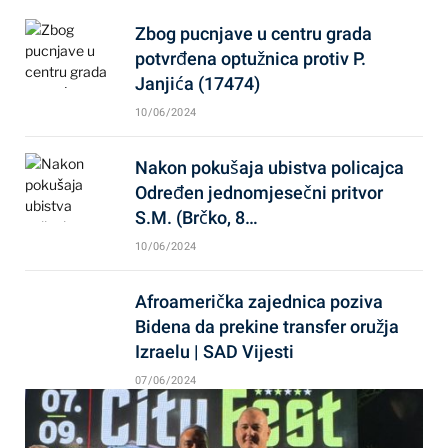
Zbog pucnjave u centru grada
potvrđena optužnica protiv P.
Janjića (17474)
10/06/2024
Nakon pokušaja ubistva policajca
Određen jednomjesečni pritvor
S.M. (Brčko, 8…
10/06/2024
Afroamerička zajednica poziva
Bidena da prekine transfer oružja
Izraelu | SAD Vijesti
07/06/2024