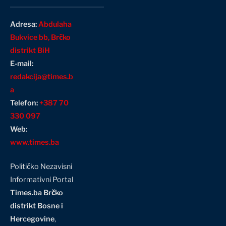
Adresa:
Abdulaha
Bukvice bb, Brčko
distrikt BiH
E-mail:
redakcija@times.b
a
Telefon:
+387 70
330 097
Web:
www.times.ba
Političko Nezavisni
Informativni Portal
Times.ba Brčko
distrikt Bosne i
Hercegovine
,