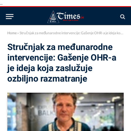
...
Home
»
Stručnjak za međunarodne intervencije: Gašenje OHR-a je ideja koja zaslužuje ozbiljno razmatranje
Stručnjak za međunarodne
intervencije: Gašenje OHR-a
je ideja koja zaslužuje
ozbiljno razmatranje