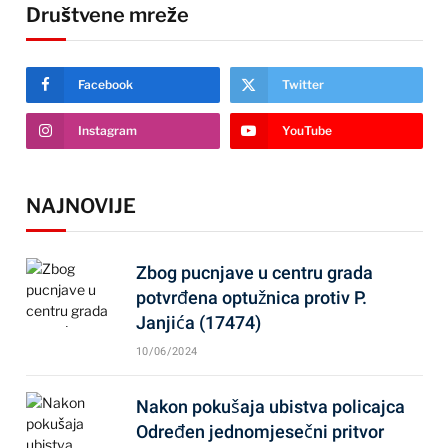
Društvene mreže
Facebook
Twitter
Instagram
YouTube
NAJNOVIJE
Zbog pucnjave u centru grada
potvrđena optužnica protiv P.
Janjića (17474)
10/06/2024
Nakon pokušaja ubistva policajca
Određen jednomjesečni pritvor