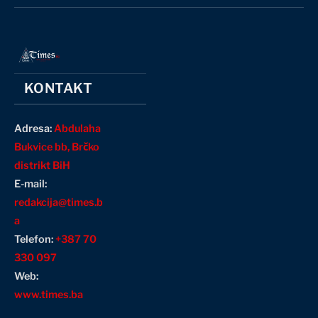
(Twitter)
KONTAKT
Adresa:
Abdulaha
Bukvice bb, Brčko
distrikt BiH
E-mail:
redakcija@times.b
a
Telefon:
+387 70
330 097
Web:
www.times.ba