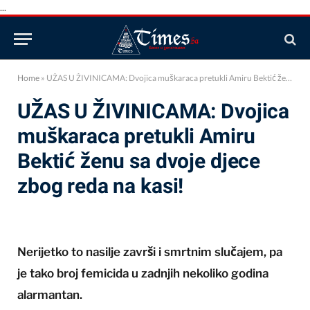
...
Home
»
UŽAS U ŽIVINICAMA: Dvojica muškaraca pretukli Amiru Bektić ženu sa dvoje djece zbog reda na kasi!
UŽAS U ŽIVINICAMA: Dvojica
muškaraca pretukli Amiru
Bektić ženu sa dvoje djece
zbog reda na kasi!
Nerijetko to nasilje završi i smrtnim slučajem, pa
je tako broj femicida u zadnjih nekoliko godina
alarmantan.