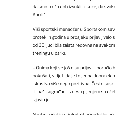
da smo treću dob izvukli iz kuće, da svako
Kordić.
Viši sportski menadžer u Sportskom sav
proteklih godina u prosjeku prijavljivalo
od 35 ljudi bila zaista redovna na svako
treningu u parku.
– Onima koji se još nisu prijavili, poručio
pokušati, vidjeti da je to jedna dobra ek
iskustva više nego pozitivna. Često susr
Ti naši sugrađani, s nestrpljenjem su oč
izjavio je.
Naglasio je da su Fakultet prirodoslovno