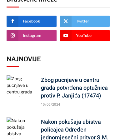
Facebook
Twitter
Instagram
YouTube
NAJNOVIJE
Zbog pucnjave u centru
grada potvrđena optužnica
protiv P. Janjića (17474)
10/06/2024
Nakon pokušaja ubistva
policajca Određen
jednomjesečni pritvor S.M.