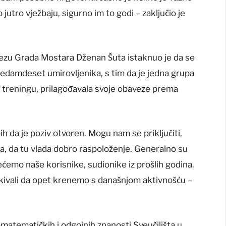
 jutro vježbaju, sigurno im to godi – zaključio je
ezu Grada Mostara Dženan Šuta istaknuo je da se
 sedamdeset umirovljenika, s tim da je jedna grupa
m treningu, prilagođavala svoje obaveze prema
 bih da je poziv otvoren. Mogu nam se priključiti,
ipa, da tu vlada dobro raspoloženje. Generalno su
ećemo naše korisnike, sudionike iz prošlih godina.
ekivali da opet krenemo s današnjom aktivnošću –
-matematičkih i odgojnih znanosti Sveučilišta u