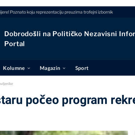
jere! Poznato koju reprezentaciju preuzima trofejni izbornik
Dobrodošli na Političko Nezavisni Info
Portal
Kolumne
Magazin
Sport
vljenike
aru počeo program rekre