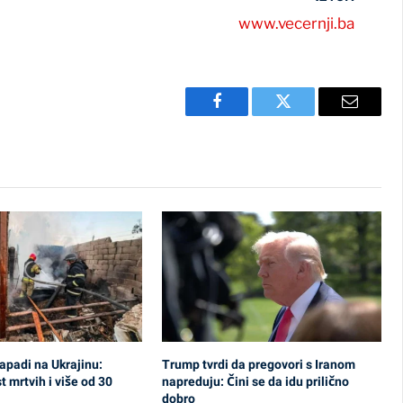
www.vecernji.ba
Facebook
Twitter
Email
apadi na Ukrajinu:
Trump tvrdi da pregovori s Iranom
 mrtvih i više od 30
napreduju: Čini se da idu prilično
dobro