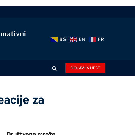
rmativni
BS
EN
FR
DOJAVI VIJEST
acije za
Društvene mreže