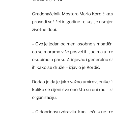
Gradonačelnik Mostara Mario Kordić kazao
provodi već četiri godine te koji je usmje
životne dobi.
– Ovo je jedan od meni osobno simpatičniji
da se moramo više posvetiti ljudima u tre
okupimo u parku Zrinjevac i generalno s
ih kako se druže – izjavio je Kordić.
Dodao je da je jako važno umirovljenike “s
koliko se cijeni sve ono što su oni radili
organizaciju.
– O doprinosu zdravlju, kao liječnik ne tr