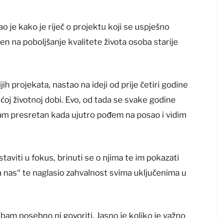
 je kako je riječ o projektu koji se uspješno
ren na poboljšanje kvalitete života osoba starije
h projekata, nastao na ideji od prije četiri godine
ćoj životnoj dobi. Evo, od tada se svake godine
am presretan kada ujutro pođem na posao i vidim
taviti u fokus, brinuti se o njima te im pokazati
 za nas“ te naglasio zahvalnost svima uključenima u
ebam posebno ni govoriti. Jasno je koliko je važno