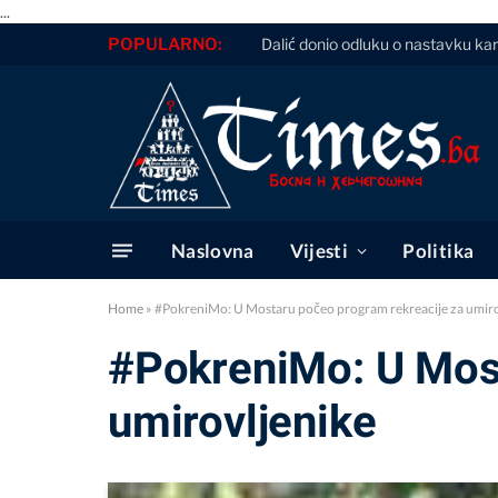
...
POPULARNO:
Dalić donio odluku o nastavku kari
Naslovna
Vijesti
Politika
Home
»
#PokreniMo: U Mostaru počeo program rekreacije za umiro
#PokreniMo: U Most
umirovljenike