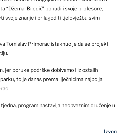
ta “Džemal Bijedić” ponudili svoje profesore,
ti svoje znanje i prilagoditi tjelovježbu svim
a Tomislav Primorac istaknuo je da se projekt
iju.
m, jer poruke podrške dobivamo i iz ostalih
 parku, to je danas prema liječnicima najbolja
orac.
m tjedna, program nastavlja neobveznim druženje u
Izvor: