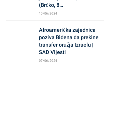
(Brčko, 8…
10/06/2024
Afroamerička zajednica
poziva Bidena da prekine
transfer oružja Izraelu |
SAD Vijesti
07/06/2024