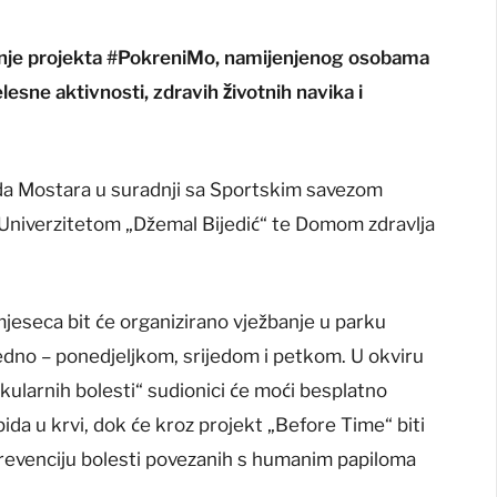
anje projekta #PokreniMo, namijenjenog osobama
lesne aktivnosti, zdravih životnih navika i
ada Mostara u suradnji sa Sportskim savezom
Univerzitetom „Džemal Bijedić“ te Domom zdravlja
mjeseca bit će organizirano vježbanje u parku
tjedno – ponedjeljkom, srijedom i petkom. U okviru
ularnih bolesti“ sudionici će moći besplatno
lipida u krvi, dok će kroz projekt „Before Time“ biti
revenciju bolesti povezanih s humanim papiloma