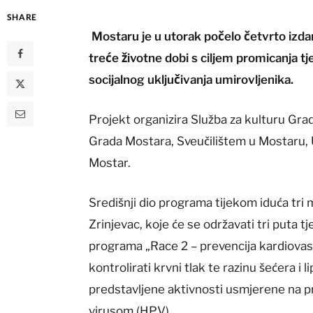
SHARE
Mostaru je u utorak počelo četvrto izd
treće životne dobi s ciljem promicanja tje
socijalnog uključivanja umirovljenika.
Projekt organizira Služba za kulturu Gr
Grada Mostara, Sveučilištem u Mostaru, 
Mostar.
Središnji dio programa tijekom iduća tri 
Zrinjevac, koje će se održavati tri puta 
programa „Race 2 – prevencija kardiovask
kontrolirati krvni tlak te razinu šećera i 
predstavljene aktivnosti usmjerene na p
virusom (HPV).