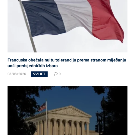
Francuska obećala nultu toleranciju prema stranom miješanju
uoči predsjedničkih izbora
SVIJET
08/08/2026
0