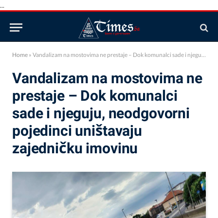
...
Home
»
Vandalizam na mostovima ne prestaje – Dok komunalci sade i njeguju, neodgovorni pojedinci uništavaju zajedničku imovinu
Vandalizam na mostovima ne
prestaje – Dok komunalci
sade i njeguju, neodgovorni
pojedinci uništavaju
zajedničku imovinu