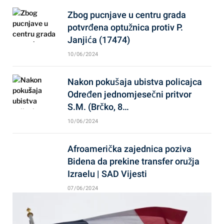
Zbog pucnjave u centru grada
potvrđena optužnica protiv P.
Janjića (17474)
10/06/2024
Nakon pokušaja ubistva policajca
Određen jednomjesečni pritvor
S.M. (Brčko, 8…
10/06/2024
Afroamerička zajednica poziva
Bidena da prekine transfer oružja
Izraelu | SAD Vijesti
07/06/2024