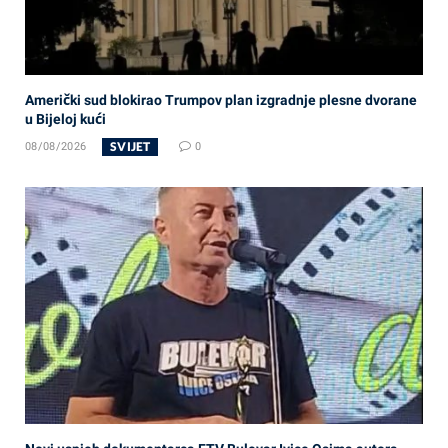
Američki sud blokirao Trumpov plan izgradnje plesne dvorane
u Bijeloj kući
SVIJET
08/08/2026
0