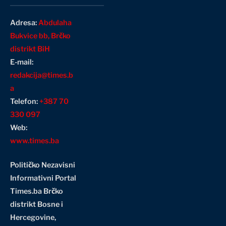
Adresa:
Abdulaha
Bukvice bb, Brčko
distrikt BiH
E-mail:
redakcija@times.b
a
Telefon:
+387 70
330 097
Web:
www.times.ba
Političko Nezavisni
Informativni Portal
Times.ba Brčko
distrikt Bosne i
Hercegovine
,