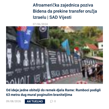
Afroamerička zajednica poziva
Bidena da prekine transfer oružja
Izraelu | SAD Vijesti
07/06/2024
Od ideje jedne obitelji do remek-djela Rame: Rumboci podigli
63 metra dug mural poginulim braniteljima
AKTUELNO
09/08/2026
0