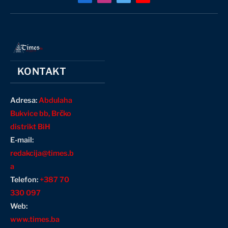
Facebook
Instagram
X
YouTube
(Twitter)
KONTAKT
Adresa:
Abdulaha
Bukvice bb, Brčko
distrikt BiH
E-mail:
redakcija@times.b
a
Telefon:
+387 70
330 097
Web:
www.times.ba