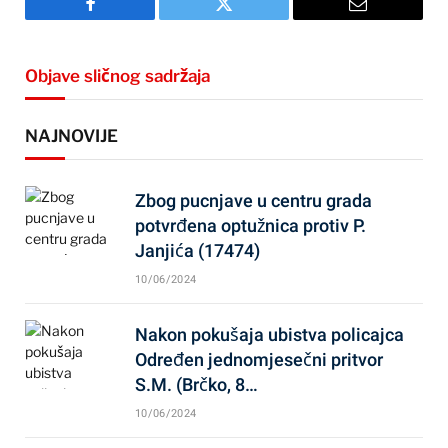
Facebook
Twitter
Email
Objave sličnog sadržaja
NAJNOVIJE
Zbog pucnjave u centru grada
potvrđena optužnica protiv P.
Janjića (17474)
10/06/2024
Nakon pokušaja ubistva policajca
Određen jednomjesečni pritvor
S.M. (Brčko, 8…
10/06/2024