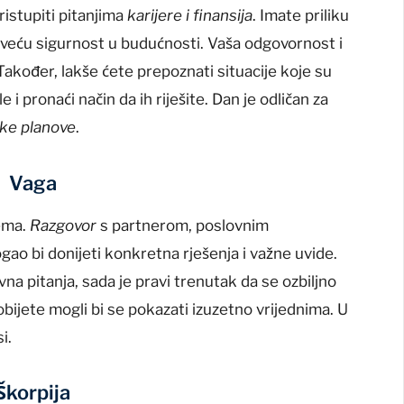
ristupiti pitanjima
karijere i finansija
. Imate priliku
 veću sigurnost u budućnosti. Vaša odgovornost i
akođer, lakše ćete prepoznati situacije koje su
e i pronaći način da ih riješite. Dan je odličan za
ske planove
.
Vaga
ema.
Razgovor
s partnerom, poslovnim
ao bi donijeti konkretna rješenja i važne uvide.
vna pitanja, sada je pravi trenutak da se ozbiljno
obijete mogli bi se pokazati izuzetno vrijednima. U
i.
Škorpija