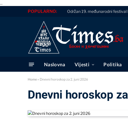
...
POPULARNO:
Održan 19. međunarodni festival 
Naslovna
Vijesti
Politika
Home
»
Dnevni horoskop za 2. juni 2026
Dnevni horoskop za 