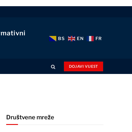
rmativni
BS
EN
FR
DOJAVI VIJEST
Društvene mreže