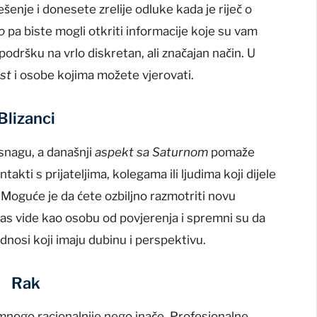
šenje i donesete zrelije odluke kada je riječ o
no
pa biste mogli otkriti informacije koje su vam
odršku na vrlo diskretan, ali značajan način. U
ost
i osobe kojima možete vjerovati.
Blizanci
nagu, a današnji
aspekt sa Saturnom
pomaže
takti s prijateljima, kolegama ili ljudima koji dijele
 Moguće je da ćete ozbiljno razmotriti novu
danas vide kao osobu od povjerenja i spremni su da
dnosi koji imaju dubinu i perspektivu.
Rak
mnogo racionalnije nego inače. Profesionalne