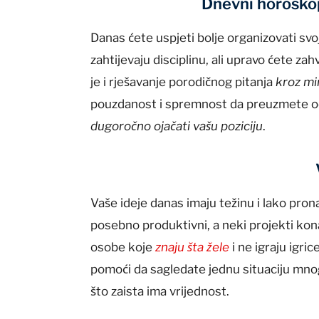
Dnevni horoskop
Danas ćete uspjeti bolje organizovati svoj
zahtijevaju disciplinu, ali upravo ćete z
je i rješavanje porodičnog pitanja
kroz mi
pouzdanost i spremnost da preuzmete o
dugoročno ojačati vašu poziciju
.
Vaše ideje danas imaju težinu i lako pron
posebno produktivni, a neki projekti konač
osobe koje
znaju šta žele
i ne igraju igric
pomoći da sagledate jednu situaciju mnog
što zaista ima vrijednost.