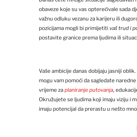
obaveze koje su vas opterećivale sada dj
važnu odluku vezanu za karijeru ili dugor
pozicijama mogli bi primijetiti
vaš trud i 
postavite granice prema ljudima ili situa
Vaše ambicije danas dobijaju jasniji oblik
mogu vam pomoći da sagledate naredne k
vrijeme za
planiranje putovanja
, edukacij
Okružujete se ljudima koji imaju viziju i m
imaju potencijal da prerastu u nešto mn