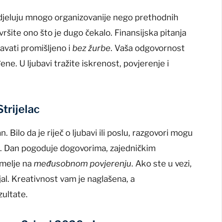
djeluju mnogo organizovanije nego prethodnih
ršite ono što je dugo čekalo. Finansijska pitanja
šavati promišljeno i
bez žurbe
. Vaša odgovornost
ne. U ljubavi tražite iskrenost, povjerenje i
Strijelac
 Bilo da je riječ o ljubavi ili poslu, razgovori mogu
t. Dan pogoduje dogovorima, zajedničkim
emelje na
međusobnom povjerenju
. Ako ste u vezi,
jal. Kreativnost vam je naglašena, a
ultate.