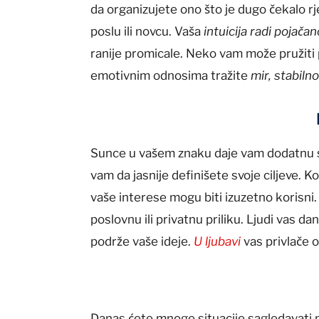
da organizujete ono što je dugo čekalo rje
poslu ili novcu. Vaša
intuicija radi pojača
ranije promicale. Neko vam može pružiti p
emotivnim odnosima tražite
mir, stabiln
Sunce u vašem znaku daje vam dodatnu s
vam da jasnije definišete svoje ciljeve. Kon
vaše interese mogu biti izuzetno korisni.
poslovnu ili privatnu priliku. Ljudi vas 
podrže vaše ideje.
U ljubavi
vas privlače o
Danas ćete mnoge situacije sagledavati 