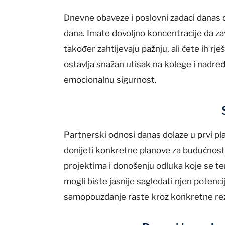
Dnevne obaveze i poslovni zadaci danas 
dana. Imate dovoljno koncentracije da zav
također zahtijevaju pažnju, ali ćete ih rje
ostavlja snažan utisak na kolege i nadređe
emocionalnu sigurnost.
Partnerski odnosi danas dolaze u prvi plan.
donijeti konkretne planove za budućnos
projektima i donošenju odluka koje se t
mogli biste jasnije sagledati njen potenci
samopouzdanje raste kroz konkretne rez