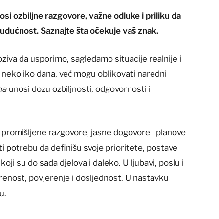
si ozbiljne razgovore, važne odluke i priliku da
budućnost. Saznajte šta očekuje vaš znak.
ziva da usporimo, sagledamo situacije realnije i
nekoliko dana, već mogu oblikovati naredni
na
unosi dozu ozbiljnosti, odgovornosti i
a promišljene razgovore, jasne dogovore i planove
ti potrebu da definišu svoje prioritete, postave
oji su do sada djelovali daleko. U ljubavi, poslu i
enost, povjerenje i dosljednost. U nastavku
u.