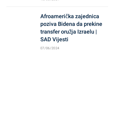
Afroamerička zajednica
poziva Bidena da prekine
transfer oružja Izraelu |
SAD Vijesti
07/06/2024