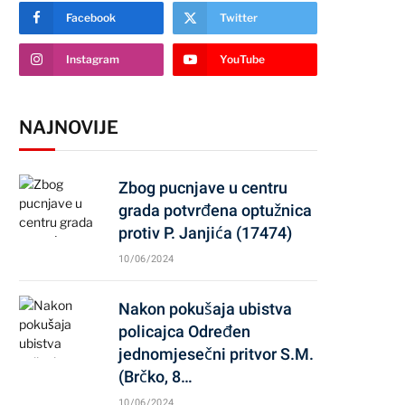
Facebook
Twitter
Instagram
YouTube
NAJNOVIJE
Zbog pucnjave u centru
grada potvrđena optužnica
protiv P. Janjića (17474)
10/06/2024
Nakon pokušaja ubistva
policajca Određen
jednomjesečni pritvor S.M.
(Brčko, 8…
10/06/2024