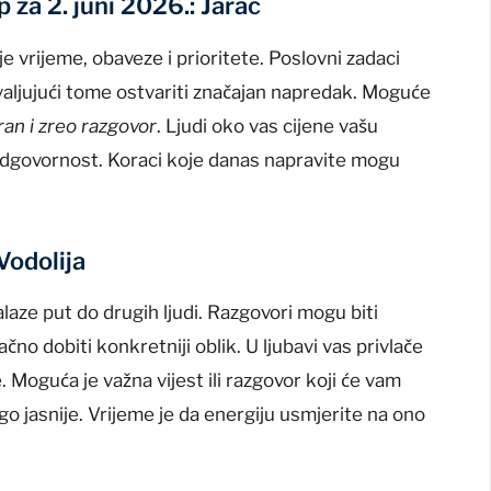
 za 2. juni 2026.: Jarac
e vrijeme, obaveze i prioritete. Poslovni zadaci
ahvaljujući tome ostvariti značajan napredak. Moguće
ran i zreo razgovor
. Ljudi oko vas cijene vašu
dgovornost. Koraci koje danas napravite mogu
Vodolija
alaze put do drugih ljudi. Razgovori mogu biti
no dobiti konkretniji oblik. U ljubavi vas privlače
e. Moguća je važna vijest ili razgovor koji će vam
o jasnije. Vrijeme je da energiju usmjerite na ono