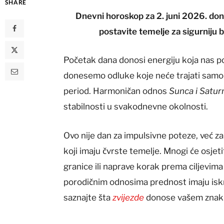
SHARE
Dnevni horoskop za 2. juni 2026. dono
postavite temelje za sigurniju 
Početak dana donosi energiju koja nas po
donesemo odluke koje neće trajati samo 
period. Harmoničan odnos
Sunca i Satur
stabilnosti u svakodnevne okolnosti.
Ovo nije dan za impulsivne poteze, već z
koji imaju čvrste temelje. Mnogi će osjeti
granice ili naprave korak prema ciljevima k
porodičnim odnosima prednost imaju iskr
saznajte šta
zvijezde
donose vašem znak