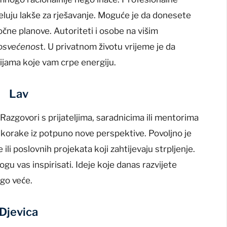
eluju lakše za rješavanje. Moguće je da donesete
očne planove. Autoriteti i osobe na višim
posvećenos
t. U privatnom životu vrijeme je da
cijama koje vam crpe energiju.
Lav
. Razgovori s prijateljima, saradnicima ili mentorima
orake iz potpuno nove perspektive. Povoljno je
e ili poslovnih projekata koji zahtijevaju strpljenje.
ogu vas inspirisati. Ideje koje danas razvijete
ogo veće.
Djevica