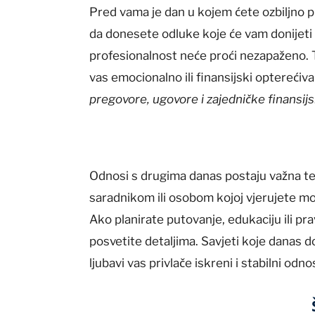
Pred vama je dan u kojem ćete ozbiljno p
da donesete odluke koje će vam donijeti
profesionalnost neće proći nezapaženo. T
vas emocionalno ili finansijski opterećival
pregovore, ugovore i zajedničke finansij
Odnosi s drugima danas postaju važna t
saradnikom ili osobom kojoj vjerujete mog
Ako planirate putovanje, edukaciju ili pra
posvetite detaljima. Savjeti koje danas d
ljubavi vas privlače iskreni i stabilni odnos