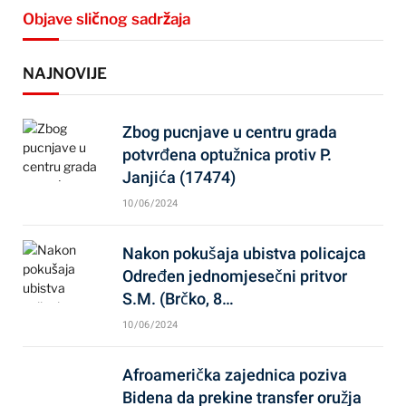
Objave sličnog sadržaja
NAJNOVIJE
Zbog pucnjave u centru grada
potvrđena optužnica protiv P.
Janjića (17474)
10/06/2024
Nakon pokušaja ubistva policajca
Određen jednomjesečni pritvor
S.M. (Brčko, 8…
10/06/2024
Afroamerička zajednica poziva
Bidena da prekine transfer oružja