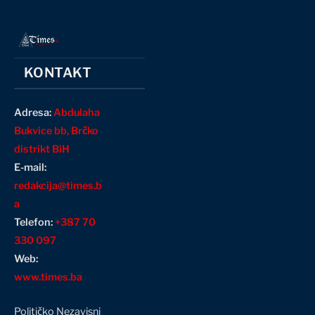
KONTAKT
Adresa:
Abdulaha
Bukvice bb, Brčko
distrikt BiH
E-mail:
redakcija@times.b
a
Telefon:
+387 70
330 097
Web:
www.times.ba
Političko Nezavisni