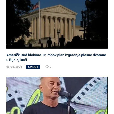
Američki sud blokirao Trumpov plan izgradnje plesne dvorane
u Bijeloj kući
SVIJET
08/08/2026
0