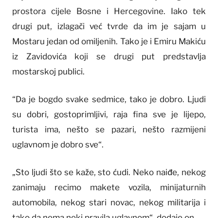
prostora cijele Bosne i Hercegovine. Iako tek
drugi put, izlagači već tvrde da im je sajam u
Mostaru jedan od omiljenih. Tako je i Emiru Makiću
iz Zavidovića koji se drugi put predstavlja
mostarskoj publici.
“Da je bogdo svake sedmice, tako je dobro. Ljudi
su dobri, gostoprimljivi, raja fina sve je lijepo,
turista ima, nešto se pazari, nešto razmijeni
uglavnom je dobro sve“.
„Sto ljudi što se kaže, sto ćudi. Neko naiđe, nekog
zanimaju recimo makete vozila, minijaturnih
automobila, nekog stari novac, nekog militarija i
tako da nema neki pravila uglavnom“, dodaje on.