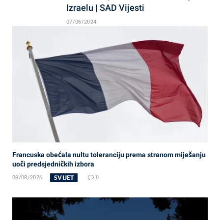
Izraelu | SAD Vijesti
07/06/2024
Francuska obećala nultu toleranciju prema stranom miješanju
uoči predsjedničkih izbora
SVIJET
08/08/2026
0