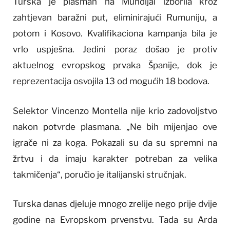
Turska je plasman na Mundijal izborila kroz
zahtjevan baražni put, eliminirajući Rumuniju, a
potom i Kosovo. Kvalifikaciona kampanja bila je
vrlo uspješna. Jedini poraz došao je protiv
aktuelnog evropskog prvaka Španije, dok je
reprezentacija osvojila 13 od mogućih 18 bodova.
Selektor Vincenzo Montella nije krio zadovoljstvo
nakon potvrde plasmana. „Ne bih mijenjao ove
igrače ni za koga. Pokazali su da su spremni na
žrtvu i da imaju karakter potreban za velika
takmičenja“, poručio je italijanski stručnjak.
Turska danas djeluje mnogo zrelije nego prije dvije
godine na Evropskom prvenstvu. Tada su Arda