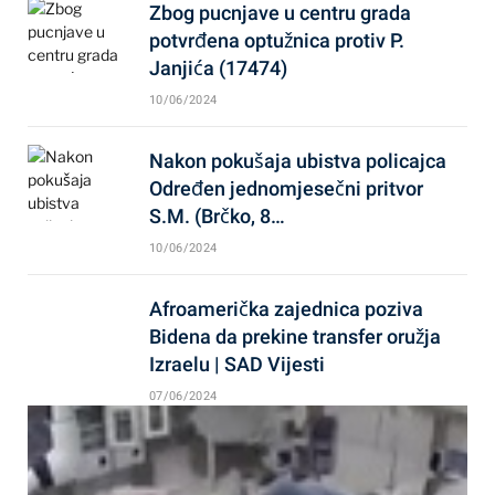
Zbog pucnjave u centru grada
potvrđena optužnica protiv P.
Janjića (17474)
10/06/2024
Nakon pokušaja ubistva policajca
Određen jednomjesečni pritvor
S.M. (Brčko, 8…
10/06/2024
Afroamerička zajednica poziva
Bidena da prekine transfer oružja
Izraelu | SAD Vijesti
07/06/2024