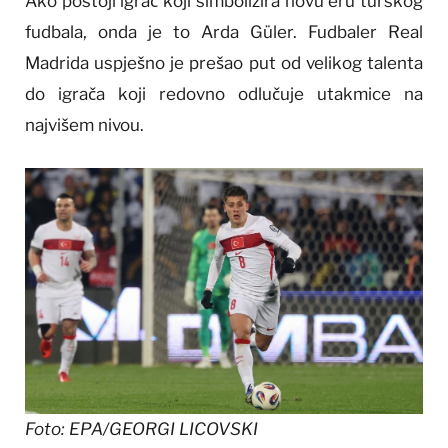
Ako postoji igrač koji simbolizira novu eru turskog
fudbala, onda je to Arda Güler. Fudbaler Real
Madrida uspješno je prešao put od velikog talenta
do igrača koji redovno odlučuje utakmice na
najvišem nivou.
Foto: EPA/GEORGI LICOVSKI