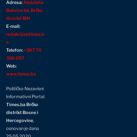
Adresa:
Abdulaha
Bukvice bb, Brčko
distrikt BiH
E-mail:
redakcija@times.b
a
Telefon:
+387 70
330 097
Web:
www.times.ba
Političko Nezavisni
Informativni Portal
Times.ba Brčko
distrikt Bosne i
Hercegovine
,
osnovan je dana
25.05.2020.