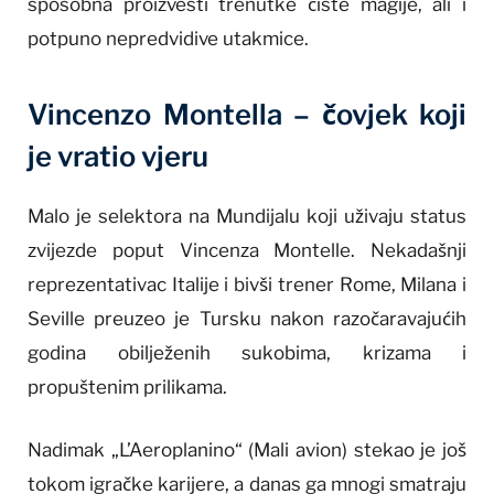
sposobna proizvesti trenutke čiste magije, ali i
potpuno nepredvidive utakmice.
Vincenzo Montella – čovjek koji
je vratio vjeru
Malo je selektora na Mundijalu koji uživaju status
zvijezde poput Vincenza Montelle. Nekadašnji
reprezentativac Italije i bivši trener Rome, Milana i
Seville preuzeo je Tursku nakon razočaravajućih
godina obilježenih sukobima, krizama i
propuštenim prilikama.
Nadimak „L’Aeroplanino“ (Mali avion) stekao je još
tokom igračke karijere, a danas ga mnogi smatraju