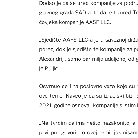
Dodao je da se ured kompanije za područ
glavnog grada SAD-a, te da je to ured T
čovjeka kompanije AASF LLC.
„Sjedište AAFS LLC-a je u saveznoj drža
porez, dok je sjedište te kompanije za 
Alexandriji, samo par milja udaljenoj od 
je Puljić.
Osvrnuo se i na poslovne veze koje su m
ove teme. Naveo je da su izraelski bizn
2021. godine osnovali kompanije s istim 
„Ne tvrdim da ima nešto nezakonito, ali
prvi put govorio o ovoj temi, još nisam