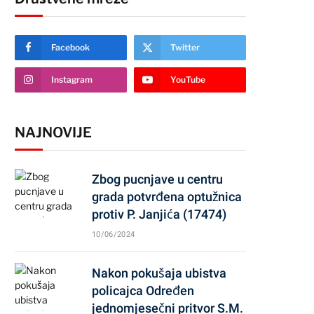
Facebook
Twitter
Instagram
YouTube
NAJNOVIJE
Zbog pucnjave u centru
grada potvrđena optužnica
protiv P. Janjića (17474)
10/06/2024
Nakon pokušaja ubistva
policajca Određen
jednomjesečni pritvor S.M.