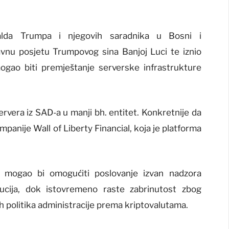
alda Trumpa i njegovih saradnika u Bosni i
avnu posjetu Trumpovog sina Banjoj Luci te iznio
gao biti premještanje serverske infrastrukture
rvera iz SAD-a u manji bh. entitet. Konkretnije da
anije Wall of Liberty Financial, koja je platforma
z mogao bi omogućiti poslovanje izvan nadzora
itucija, dok istovremeno raste zabrinutost zbog
ih politika administracije prema kriptovalutama.