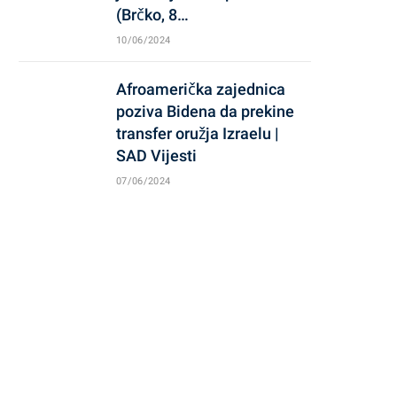
(Brčko, 8…
10/06/2024
Afroamerička zajednica
poziva Bidena da prekine
transfer oružja Izraelu |
SAD Vijesti
07/06/2024