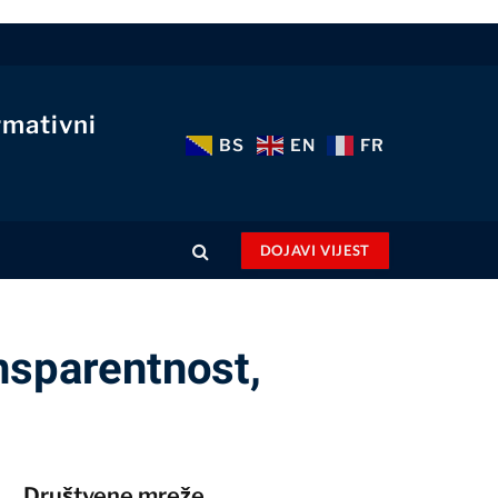
rmativni
BS
EN
FR
DOJAVI VIJEST
nsparentnost,
Društvene mreže