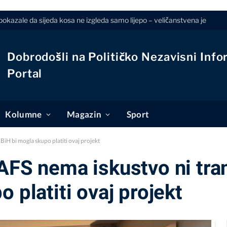
pokazale da sijeda kosa ne izgleda samo lijepo – veličanstvena je
Dobrodošli na Političko Nezavisni Info
Portal
Kolumne
Magazin
Sport
BiH bi mogla skupo platiti ovaj projekt
AFS nema iskustvo ni tra
 platiti ovaj projekt