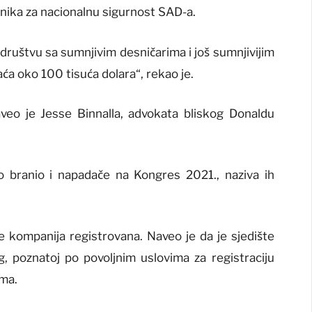
tnika za nacionalnu sigurnost SAD-a.
 društvu sa sumnjivim desničarima i još sumnjivijim
a oko 100 tisuća dolara“, rekao je.
eo je Jesse Binnalla, advokata bliskog Donaldu
o branio i napadače na Kongres 2021., naziva ih
 je kompanija registrovana. Naveo je da je sjedište
 poznatoj po povoljnim uslovima za registraciju
ima.