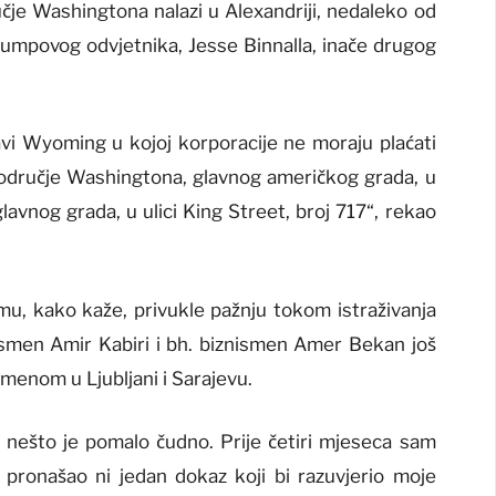
je Washingtona nalazi u Alexandriji, nedaleko od
rumpovog odvjetnika, Jesse Binnalla, inače drugog
vi Wyoming u kojoj korporacije ne moraju plaćati
područje Washingtona, glavnog američkog grada, u
glavnog grada, u ulici King Street, broj 717“, rekao
u, kako kaže, privukle pažnju tokom istraživanja
ismen Amir Kabiri i bh. biznismen Amer Bekan još
imenom u Ljubljani i Sarajevu.
 nešto je pomalo čudno. Prije četiri mjeseca sam
 pronašao ni jedan dokaz koji bi razuvjerio moje