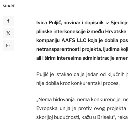
SHARE
Ivica Puljić, novinar i dopisnik iz Sjed
plinske interkonekcije između Hrvatske i
kompaniju AAFS LLC koja je dobila pos
netransparentnosti projekta, ljudima ko
ali i širim interesima administracije am
Puljić je istakao da je jedan od ključn
nije dobila kroz konkurentski proces.
„Nema bidovanja, nema konkurencije, nem
Evropska unija je protiv ovog projekt
skorijoj budućnosti, kažu u Briselu“, rekao