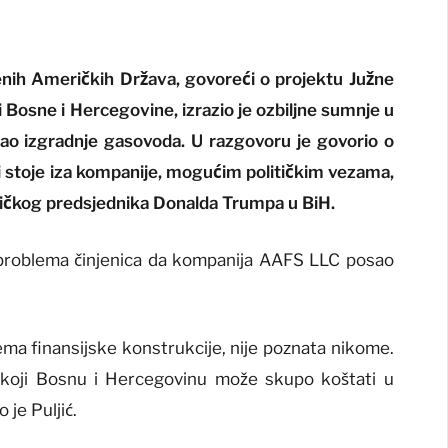
injenih Američkih Država, govoreći o projektu Južne
 Bosne i Hercegovine, izrazio je ozbiljne sumnje u
ao izgradnje gasovoda. U razgovoru je govorio o
ji stoje iza kompanije, mogućim političkim vezama,
eričkog predsjednika Donalda Trumpa u BiH.
ih problema činjenica da kompanija AAFS LLC posao
a finansijske konstrukcije, nije poznata nikome.
a koji Bosnu i Hercegovinu može skupo koštati u
 je Puljić.