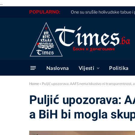
...
POPULARNO:
One su srušile holivudske tabue i 
Naslovna
Vijesti
Politika
Home
»
Puljić upozorava: AAFS nema iskustvo ni transparentnost, a 
Puljić upozorava: A
a BiH bi mogla skupo