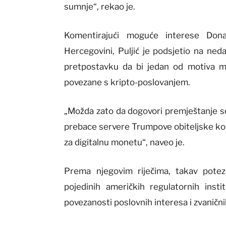
sumnje“, rekao je.
Komentirajući moguće interese Don
Hercegovini, Puljić je podsjetio na ned
pretpostavku da bi jedan od motiva mo
povezane s kripto-poslovanjem.
„Možda zato da dogovori premještanje se
prebace servere Trumpove obiteljske komp
za digitalnu monetu“, naveo je.
Prema njegovim riječima, takav pote
pojedinih američkih regulatornih inst
povezanosti poslovnih interesa i zvaničn