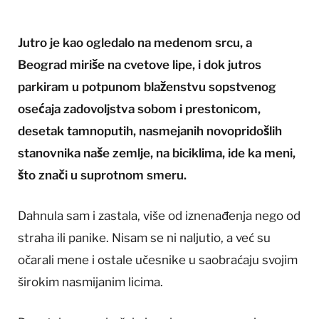
Jutro je kao ogledalo na medenom srcu, a
Beograd miriše na cvetove lipe, i dok jutros
parkiram u potpunom blaženstvu sopstvenog
osećaja zadovoljstva sobom i prestonicom,
desetak tamnoputih, nasmejanih novopridošlih
stanovnika naše zemlje, na biciklima, ide ka meni,
što znači u suprotnom smeru.
Dahnula sam i zastala, više od iznenađenja nego od
straha ili panike. Nisam se ni naljutio, a već su
očarali mene i ostale učesnike u saobraćaju svojim
širokim nasmijanim licima.