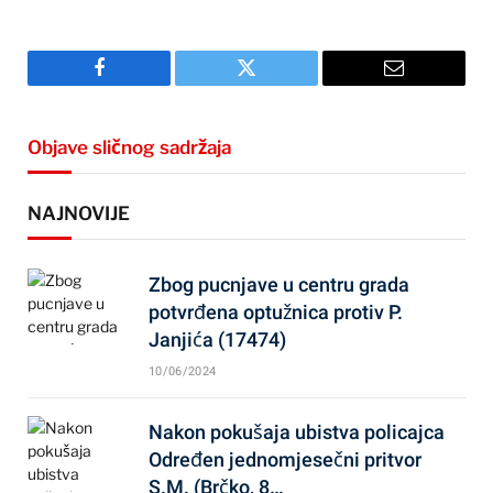
Facebook
Twitter
Email
Objave sličnog sadržaja
NAJNOVIJE
Zbog pucnjave u centru grada
potvrđena optužnica protiv P.
Janjića (17474)
10/06/2024
Nakon pokušaja ubistva policajca
Određen jednomjesečni pritvor
S.M. (Brčko, 8…