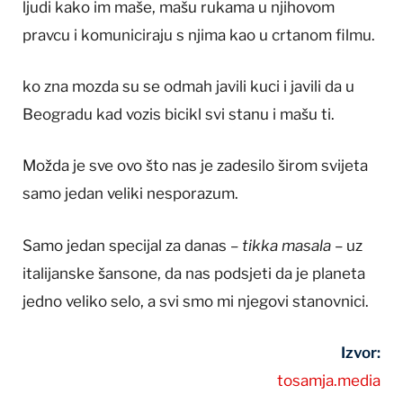
ljudi kako im maše, mašu rukama u njihovom
pravcu i komuniciraju s njima kao u crtanom filmu.
ko zna mozda su se odmah javili kuci i javili da u
Beogradu kad vozis bicikl svi stanu i mašu ti.
Možda je sve ovo što nas je zadesilo širom svijeta
samo jedan veliki nesporazum.
Samo jedan specijal za danas –
tikka masala
– uz
italijanske šansone, da nas podsjeti da je planeta
jedno veliko selo, a svi smo mi njegovi stanovnici.
Izvor:
tosamja.media