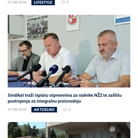
LIFESTYLE
07/08/2026
0
Sindikat traži isplatu otpremnina za radnike NŽZ te zaštitu
postrojenja za integralnu proizvodnju
AKTUELNO
07/08/2026
0