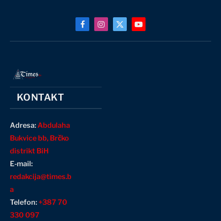
Facebook
Instagram
X
YouTube
(Twitter)
KONTAKT
Adresa:
Abdulaha
Bukvice bb, Brčko
distrikt BiH
E-mail:
redakcija@times.b
a
Telefon:
+387 70
330 097