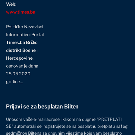
Web:
www.times.ba
Političko Nezavisni
Informativni Portal
Times.ba Brčko
distrikt Bosne i
Hercegovine
,
osnovan je dana
25.05.2020.
godine…
Prijavi se za besplatan Bilten
Unosom vaše e-mail adrese i klikom na dugme "PRETPLATI
SE" automatski se registrujete se na besplatnu pretplatu našeg
sedmičnog Biltena sa dnevnim vijestima koje vam besplatno