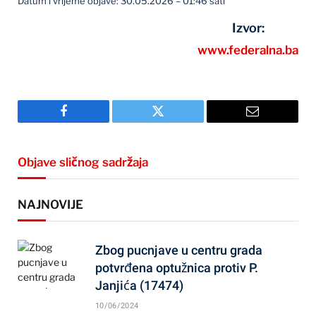
Datum i vrijeme objave: 30.05.2026 – 01:46 sati
Izvor:
www.federalna.ba
Facebook
Twitter
Email
Objave sličnog sadržaja
NAJNOVIJE
Zbog pucnjave u centru grada
potvrđena optužnica protiv P.
Janjića (17474)
10/06/2024