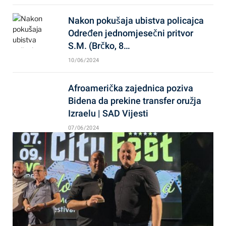
Nakon pokušaja ubistva policajca
Određen jednomjesečni pritvor
S.M. (Brčko, 8…
10/06/2024
Afroamerička zajednica poziva
Bidena da prekine transfer oružja
Izraelu | SAD Vijesti
07/06/2024