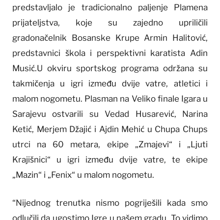
predstavljalo je tradicionalno paljenje Plamena
prijateljstva, koje su zajedno upriličili
gradonačelnik Bosanske Krupe Armin Halitović,
predstavnici škola i perspektivni karatista Adin
Musić.U okviru sportskog programa održana su
takmičenja u igri između dvije vatre, atletici i
malom nogometu. Plasman na Veliko finale Igara u
Sarajevu ostvarili su Vedad Husarević, Narina
Ketić, Merjem Džajić i Ajdin Mehić u Chupa Chups
utrci na 60 metara, ekipe „Zmajevi“ i „Ljuti
Krajišnici“ u igri između dvije vatre, te ekipe
„Mazin“ i „Fenix“ u malom nogometu.
“Nijednog trenutka nismo pogriješili kada smo
odlučili da ugostimo Igre u našem gradu. To vidimo