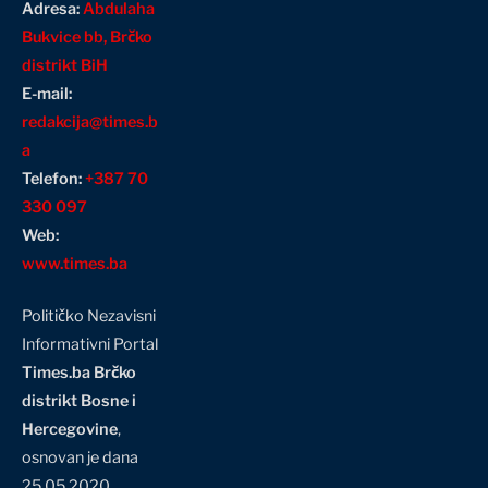
Adresa:
Abdulaha
Bukvice bb, Brčko
distrikt BiH
E-mail:
redakcija@times.b
a
Telefon:
+387 70
330 097
Web:
www.times.ba
Političko Nezavisni
Informativni Portal
Times.ba Brčko
distrikt Bosne i
Hercegovine
,
osnovan je dana
25.05.2020.