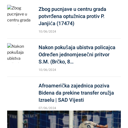
Zbog pucnjave u centru grada
potvrđena optužnica protiv P.
Janjića (17474)
10/06/2024
Nakon pokušaja ubistva policajca
Određen jednomjesečni pritvor
S.M. (Brčko, 8…
10/06/2024
Afroamerička zajednica poziva
Bidena da prekine transfer oružja
Izraelu | SAD Vijesti
07/06/2024