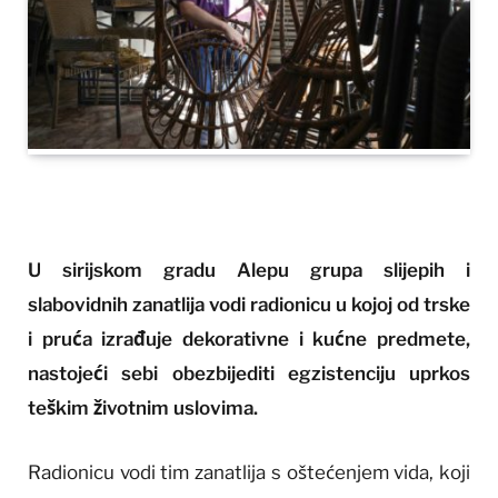
U sirijskom gradu Alepu grupa slijepih i
slabovidnih zanatlija vodi radionicu u kojoj od trske
i pruća izrađuje dekorativne i kućne predmete,
nastojeći sebi obezbijediti egzistenciju uprkos
teškim životnim uslovima.
Radionicu vodi tim zanatlija s oštećenjem vida, koji