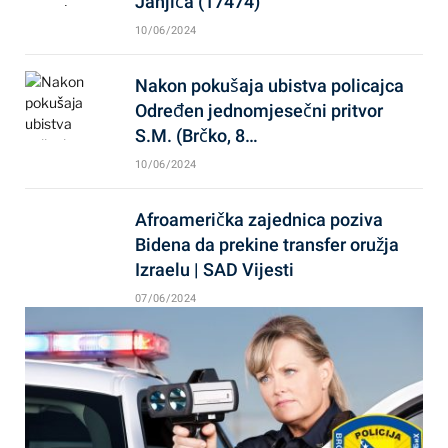
Janjića (17474)
10/06/2024
Nakon pokušaja ubistva policajca
Određen jednomjesečni pritvor
S.M. (Brčko, 8…
10/06/2024
Afroamerička zajednica poziva
Bidena da prekine transfer oružja
Izraelu | SAD Vijesti
07/06/2024