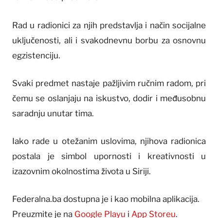
Rad u radionici za njih predstavlja i način socijalne
uključenosti, ali i svakodnevnu borbu za osnovnu
egzistenciju.
Svaki predmet nastaje pažljivim ručnim radom, pri
čemu se oslanjaju na iskustvo, dodir i međusobnu
saradnju unutar tima.
Iako rade u otežanim uslovima, njihova radionica
postala je simbol upornosti i kreativnosti u
izazovnim okolnostima života u Siriji.
Federalna.ba dostupna je i kao mobilna aplikacija.
Preuzmite je na
Google Playu
i
App Storeu
.