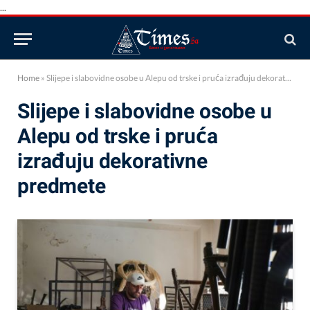
...
Home
»
Slijepe i slabovidne osobe u Alepu od trske i pruća izrađuju dekorativne predmete
Slijepe i slabovidne osobe u
Alepu od trske i pruća
izrađuju dekorativne
predmete