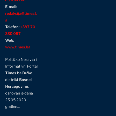
E-mail:
redakcija@times.b
a
Telefon:
+387 70
330 097
Web:
www.times.ba
Političko Nezavisni
Informativni Portal
Times.ba Brčko
distrikt Bosne i
Hercegovine
,
osnovan je dana
25.05.2020.
godine…