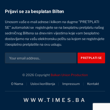
Prijavi se za besplatan Bilten
Unosom vaše e-mail adrese i klikom na dugme "PRETPLATI
SE" automatski se registrujete se na besplatnu pretplatu našeg
sedmičnog Biltena sa dnevnim vijestima koje vam besplatno
dostavljamo na vašu elektronsku poštu sa kojom se registrujete
i besplatno pretplatite na ovu uslugu.
© 2026 Copyright
Balkan Union Production
O Nama
Uslovi korištenja
Impressum
Kontakt
WWW.TIMES.BA