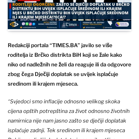
Redakciji portala “TIMES.BA” javilo se više
roditelja iz Brčko distrikta BiH koji se žale kako
niko od nadležnih ne želi da reaguje ili da odgovore
zbog čega Dječiji doplatak se uvijek isplaćuje
sredinom ili krajem mjeseca.
“Svjedoci smo inflacije odnosno velikog skoka
cijena opštih potrepština za život odnosno životnih
namirnica nije nam jasno zašto se dječiji doplatak
isplaćuje zadnji. Tek sredinom ili krajem mjeseca