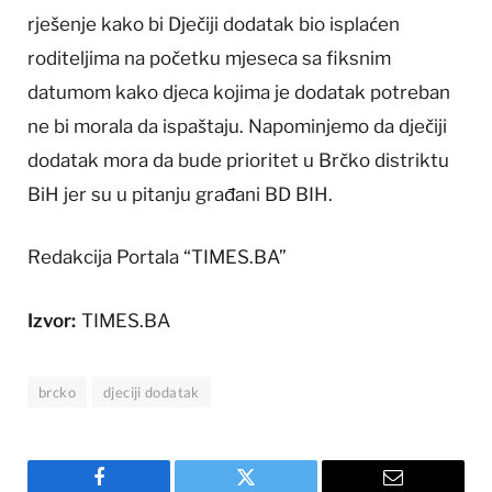
rješenje kako bi Dječiji dodatak bio isplaćen
roditeljima na početku mjeseca sa fiksnim
datumom kako djeca kojima je dodatak potreban
ne bi morala da ispaštaju. Napominjemo da dječiji
dodatak mora da bude prioritet u Brčko distriktu
BiH jer su u pitanju građani BD BIH.
Redakcija Portala “TIMES.BA”
Izvor:
TIMES.BA
brcko
djeciji dodatak