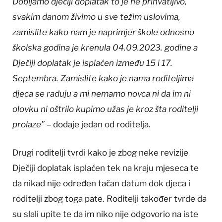
Dobijamo dječiji doplatak to je ne prihvatljivo,
svakim danom živimo u sve težim uslovima,
zamislite kako nam je naprimjer škole odnosno
školska godina je krenula 04.09.2023. godine a
Dječiji doplatak je isplaćen između 15 i 17.
Septembra. Zamislite kako je nama roditeljima
djeca se raduju a mi nemamo novca ni da im ni
olovku ni oštrilo kupimo užas je kroz šta roditelji
prolaze”
– dodaje jedan od roditelja.
Drugi roditelji tvrdi kako je zbog neke revizije
Dječiji doplatak isplaćen tek na kraju mjeseca te
da nikad nije određen tačan datum dok djeca i
roditelji zbog toga pate. Roditelji također tvrde da
su slali upite te da im niko nije odgovorio na iste