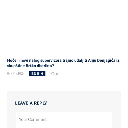
Hoće li novi nalog supervizora trajno udaljiti Aliju Denjagića iz
skupštine Brčko distrikta?
BD BIH
04/11/2024
0
LEAVE A REPLY