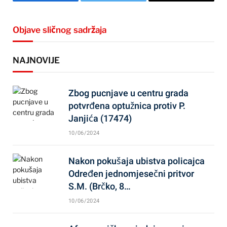
Facebook
Twitter
Email
Objave sličnog sadržaja
NAJNOVIJE
Zbog pucnjave u centru grada
potvrđena optužnica protiv P.
Janjića (17474)
10/06/2024
Nakon pokušaja ubistva policajca
Određen jednomjesečni pritvor
S.M. (Brčko, 8…
10/06/2024