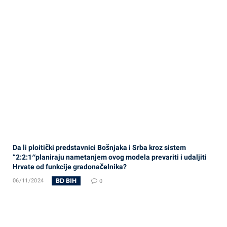
Da li ploitički predstavnici Bošnjaka i Srba kroz sistem
“2:2:1″planiraju nametanjem ovog modela prevariti i udaljiti
Hrvate od funkcije gradonačelnika?
BD BIH
06/11/2024
0