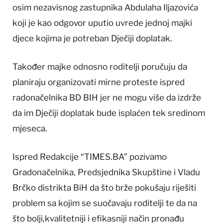
osim nezavisnog zastupnika Abdulaha Iljazovića
koji je kao odgovor uputio uvrede jednoj majki
djece kojima je potreban Dječiji doplatak.
Također majke odnosno roditelji poručuju da
planiraju organizovati mirne proteste ispred
radonačelnika BD BIH jer ne mogu više da izdrže
da im Dječiji doplatak bude isplaćen tek sredinom
mjeseca.
Ispred Redakcije “TIMES.BA” pozivamo
Gradonačelnika, Predsjednika Skupštine i Vladu
Brčko distrikta BiH da što brže pokušaju riješiti
problem sa kojim se suočavaju roditelji te da na
što bolji,kvalitetniji i efikasniji način pronađu