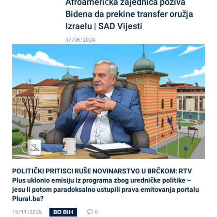
Afroamerička zajednica poziva
Bidena da prekine transfer oružja
Izraelu | SAD Vijesti
07/06/2024
POLITIČKI PRITISCI RUŠE NOVINARSTVO U BRČKOM: RTV
Plus uklonio emisiju iz programa zbog uredničke politike –
jesu li potom paradoksalno ustupili prava emitovanja portalu
Plural.ba?
BD BIH
15/11/2025
0