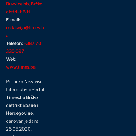
Bukvice bb, Brčko
distrikt BiH
E-mail:
redakcija@times.b
a
Telefon:
+387 70
330 097
Web:
www.times.ba
Političko Nezavisni
Informativni Portal
Times.ba Brčko
distrikt Bosne i
Hercegovine
,
osnovan je dana
25.05.2020.