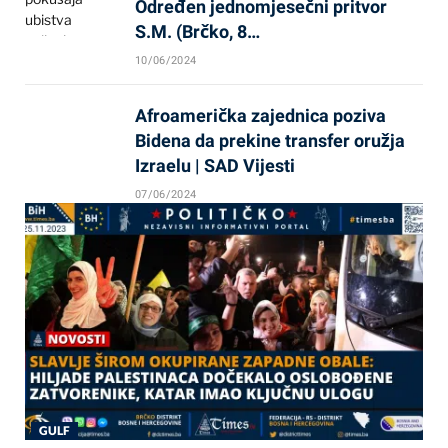
Određen jednomjesečni pritvor
S.M. (Brčko, 8…
10/06/2024
Afroamerička zajednica poziva
Bidena da prekine transfer oružja
Izraelu | SAD Vijesti
07/06/2024
GULF