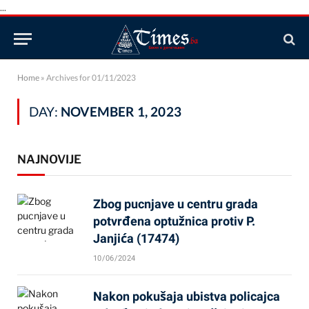
...
Home
»
Archives for 01/11/2023
DAY:
NOVEMBER 1, 2023
NAJNOVIJE
Zbog pucnjave u centru grada
potvrđena optužnica protiv P.
Janjića (17474)
10/06/2024
Nakon pokušaja ubistva policajca