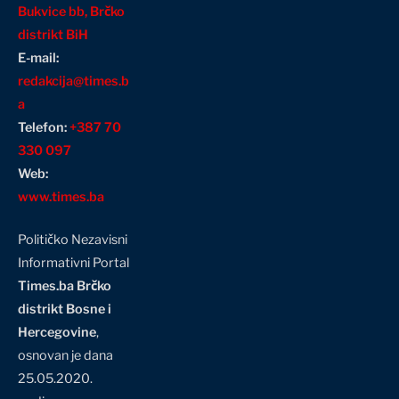
Bukvice bb, Brčko
distrikt BiH
E-mail:
redakcija@times.b
a
Telefon:
+387 70
330 097
Web:
www.times.ba
Političko Nezavisni
Informativni Portal
Times.ba Brčko
distrikt Bosne i
Hercegovine
,
osnovan je dana
25.05.2020.