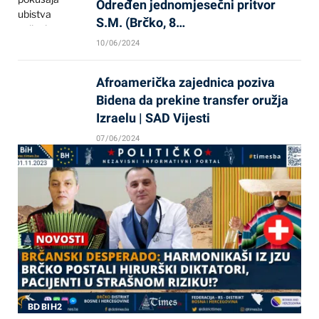
Određen jednomjesečni pritvor
S.M. (Brčko, 8…
10/06/2024
Afroamerička zajednica poziva
Bidena da prekine transfer oružja
Izraelu | SAD Vijesti
07/06/2024
BD BIH2