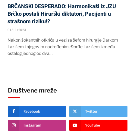
BRČANSKI DESPERADO: Harmonikaši iz JZU
Brčko postali Hirurški diktatori, Pacijenti u
strašnom riziku!?
01/11/2023
Nakon šokantnih otkrića u vezi sa šefom hirurgije Darkom
Lazićem i njegovim nadređenim, Đorđe Lazićem između
ostalog jednog od dva…
Društvene mreže
Facebook
Twitter
Instagram
YouTube