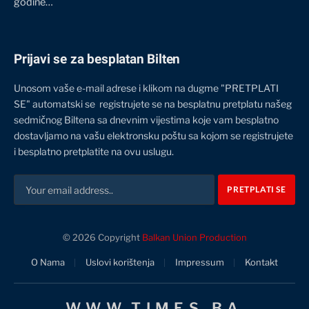
godine…
Prijavi se za besplatan Bilten
Unosom vaše e-mail adrese i klikom na dugme "PRETPLATI
SE" automatski se registrujete se na besplatnu pretplatu našeg
sedmičnog Biltena sa dnevnim vijestima koje vam besplatno
dostavljamo na vašu elektronsku poštu sa kojom se registrujete
i besplatno pretplatite na ovu uslugu.
© 2026 Copyright
Balkan Union Production
O Nama
Uslovi korištenja
Impressum
Kontakt
WWW.TIMES.BA