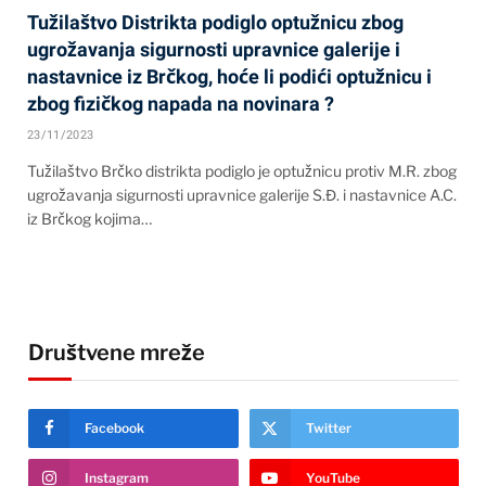
Tužilaštvo Distrikta podiglo optužnicu zbog
ugrožavanja sigurnosti upravnice galerije i
nastavnice iz Brčkog, hoće li podići optužnicu i
zbog fizičkog napada na novinara ?
23/11/2023
Tužilaštvo Brčko distrikta podiglo je optužnicu protiv M.R. zbog
ugrožavanja sigurnosti upravnice galerije S.Đ. i nastavnice A.C.
iz Brčkog kojima…
Društvene mreže
Facebook
Twitter
Instagram
YouTube