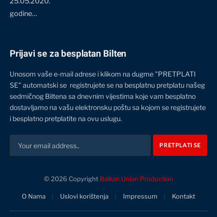
25.05.2020.
godine…
Prijavi se za besplatan Bilten
Unosom vaše e-mail adrese i klikom na dugme "PRETPLATI
SE" automatski se registrujete se na besplatnu pretplatu našeg
sedmičnog Biltena sa dnevnim vijestima koje vam besplatno
dostavljamo na vašu elektronsku poštu sa kojom se registrujete
i besplatno pretplatite na ovu uslugu.
© 2026 Copyright
Balkan Union Production
O Nama
Uslovi korištenja
Impressum
Kontakt