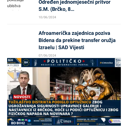
Određen jednomjesečni pritvor
S.M. (Brčko, 8…
10/06/2024
Afroamerička zajednica poziva
Bidena da prekine transfer oružja
Izraelu | SAD Vijesti
07/06/2024
BD BIH2