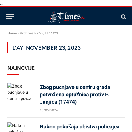
...
Home
»
Archives for 23/11/2023
DAY:
NOVEMBER 23, 2023
NAJNOVIJE
Zbog pucnjave u centru grada
potvrđena optužnica protiv P.
Janjića (17474)
10/06/2024
Nakon pokušaja ubistva policajca