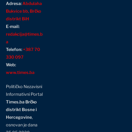
Adresa:
Abdulaha
Bukvice bb, Brčko
distrikt BiH
E-mail:
redakcija@times.b
a
Telefon:
+387 70
330 097
Web:
www.times.ba
Političko Nezavisni
Informativni Portal
Times.ba Brčko
distrikt Bosne i
Hercegovine
,
osnovan je dana