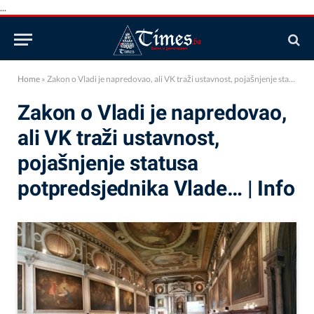
...
Home
»
Zakon o Vladi je napredovao, ali VK traži ustavnost, pojašnjenje statusa potpredsjednika Vlade… | Info
Zakon o Vladi je napredovao,
ali VK traži ustavnost,
pojašnjenje statusa
potpredsjednika Vlade… | Info