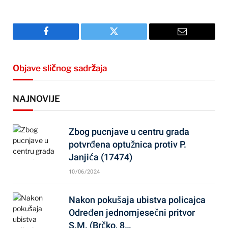
Facebook
Twitter
Email
Objave sličnog sadržaja
NAJNOVIJE
Zbog pucnjave u centru grada
potvrđena optužnica protiv P.
Janjića (17474)
10/06/2024
Nakon pokušaja ubistva policajca
Određen jednomjesečni pritvor
S.M. (Brčko, 8…