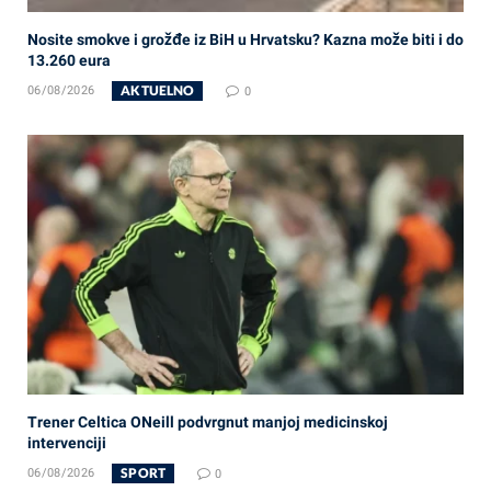
Nosite smokve i grožđe iz BiH u Hrvatsku? Kazna može biti i do
13.260 eura
AKTUELNO
06/08/2026
0
Trener Celtica ONeill podvrgnut manjoj medicinskoj
intervenciji
SPORT
06/08/2026
0