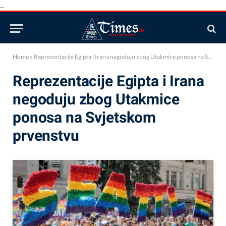
...
Home
»
Reprezentacije Egipta i Irana negoduju zbog Utakmice ponosa na Svjetskom prvenstvu
Reprezentacije Egipta i Irana
negoduju zbog Utakmice
ponosa na Svjetskom
prvenstvu