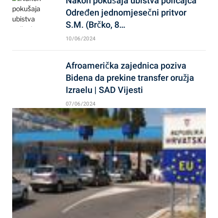
Nakon pokušaja ubistva policajca
Određen jednomjesečni pritvor
S.M. (Brčko, 8…
10/06/2024
Afroamerička zajednica poziva
Bidena da prekine transfer oružja
Izraelu | SAD Vijesti
07/06/2024