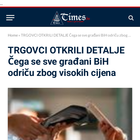
...
Home
»
TRGOVCI OTKRILI DETALJE Čega se sve građani BiH odriču zbog visokih cijena
TRGOVCI OTKRILI DETALJE
Čega se sve građani BiH
odriču zbog visokih cijena