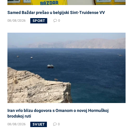
Samed Baždar prešao u belgijski Sint-Truidense VV
SPORT
08/08/2026
0
Iran vrlo blizu dogovora s Omanom o novoj Hormuškoj
brodskoj ruti
SVIJET
08/08/2026
0