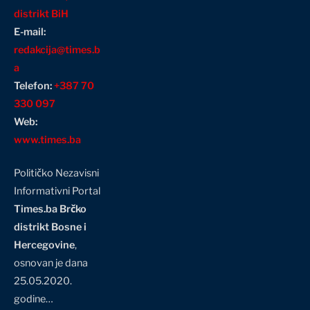
distrikt BiH
E-mail:
redakcija@times.b
a
Telefon:
+387 70
330 097
Web:
www.times.ba
Političko Nezavisni
Informativni Portal
Times.ba Brčko
distrikt Bosne i
Hercegovine
,
osnovan je dana
25.05.2020.
godine…