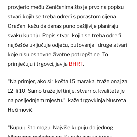
provjerio među Zeničanima što je prvo na popisu
stvari kojih se treba odreći s porastom cijena.
Građani kažu da danas puno pažljivije planiraju
svaku kupnju. Popis stvari kojih se treba odreći
najčešće uključuje odjeću, putovanja i druge stvari
koje nisu osnovne životne potrepštine. To
primjećuju i trgovci, javlja
BHRT
.
“Na primjer, ako sir košta 15 maraka, traže onaj za
12 ili 10. Samo traže jeftinije, stvarno, kvaliteta je
na posljednjem mjestu.”, kaže trgovkinja Nusreta
Hečimović.
“Kupuju što mogu. Najviše kupuju do jednog
kilograma maksimalno. Kupuju ovo za hranu,