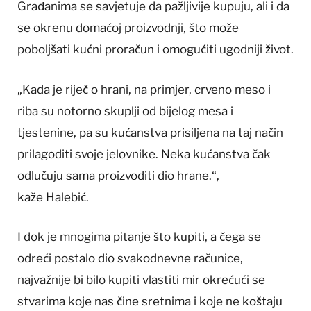
Građanima se savjetuje da pažljivije kupuju, ali i da
se okrenu domaćoj proizvodnji, što može
poboljšati kućni proračun i omogućiti ugodniji život.
„Kada je riječ o hrani, na primjer, crveno meso i
riba su notorno skuplji od bijelog mesa i
tjestenine, pa su kućanstva prisiljena na taj način
prilagoditi svoje jelovnike. Neka kućanstva čak
odlučuju sama proizvoditi dio hrane.“,
kaže Halebić.
I dok je mnogima pitanje što kupiti, a čega se
odreći postalo dio svakodnevne računice,
najvažnije bi bilo kupiti vlastiti mir okrećući se
stvarima koje nas čine sretnima i koje ne koštaju