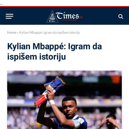
...
Home
»
Kylian Mbappé: Igram da ispišem istoriju
Kylian Mbappé: Igram da
ispišem istoriju