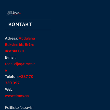
KONTAKT
Adresa:
Abdulaha
Bukvice bb, Brčko
distrikt BiH
E-mail:
redakcija@times.b
a
Telefon:
+387 70
330 097
Web:
www.times.ba
Političko Nezavisni