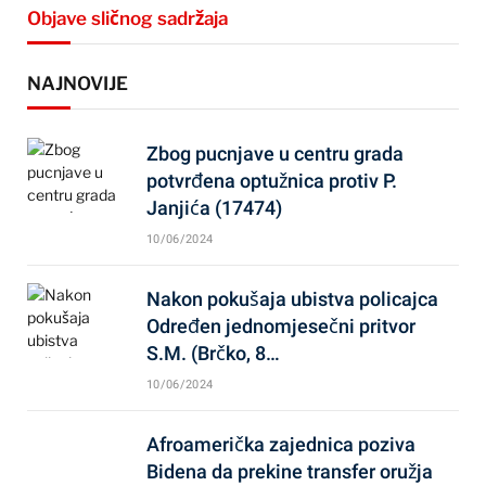
Objave sličnog sadržaja
NAJNOVIJE
Zbog pucnjave u centru grada
potvrđena optužnica protiv P.
Janjića (17474)
10/06/2024
Nakon pokušaja ubistva policajca
Određen jednomjesečni pritvor
S.M. (Brčko, 8…
10/06/2024
Afroamerička zajednica poziva
Bidena da prekine transfer oružja