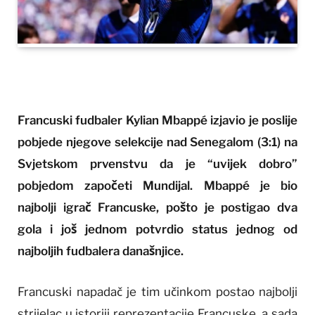
Francuski fudbaler Kylian Mbappé izjavio je poslije
pobjede njegove selekcije nad Senegalom (3:1) na
Svjetskom prvenstvu da je “uvijek dobro”
pobjedom započeti Mundijal. Mbappé je bio
najbolji igrač Francuske, pošto je postigao dva
gola i još jednom potvrdio status jednog od
najboljih fudbalera današnjice.
Francuski napadač je tim učinkom postao najbolji
strijelac u istoriji reprezentacije Francuske, a sada