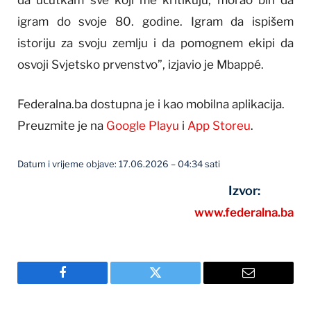
da ućutkam sve koji me kritikuju, morao bih da
igram do svoje 80. godine. Igram da ispišem
istoriju za svoju zemlju i da pomognem ekipi da
osvoji Svjetsko prvenstvo”, izjavio je Mbappé.
Federalna.ba dostupna je i kao mobilna aplikacija.
Preuzmite je na
Google Playu
i
App Storeu
.
Datum i vrijeme objave: 17.06.2026 – 04:34 sati
Izvor:
www.federalna.ba
Facebook
Twitter
Email