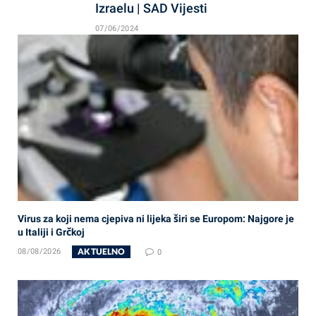
Izraelu | SAD Vijesti
07/06/2024
Virus za koji nema cjepiva ni lijeka širi se Europom: Najgore je
u Italiji i Grčkoj
AKTUELNO
08/08/2026
0