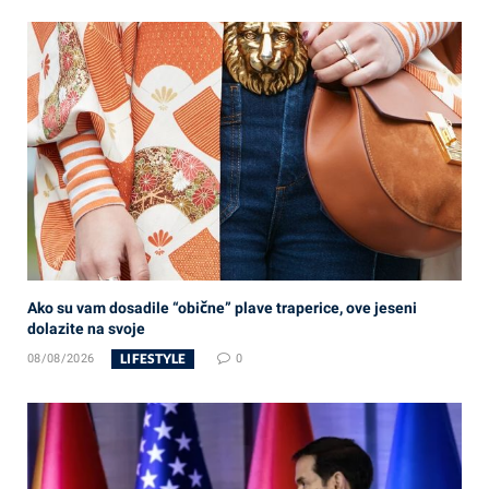
Ako su vam dosadile “obične” plave traperice, ove jeseni
dolazite na svoje
LIFESTYLE
08/08/2026
0