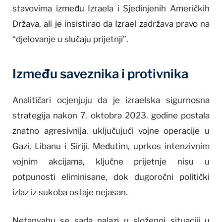
stavovima između Izraela i Sjedinjenih Američkih
Država, ali je insistirao da Izrael zadržava pravo na
“djelovanje u slučaju prijetnji”.
Između saveznika i protivnika
Analitičari ocjenjuju da je izraelska sigurnosna
strategija nakon 7. oktobra 2023. godine postala
znatno agresivnija, uključujući vojne operacije u
Gazi, Libanu i Siriji. Međutim, uprkos intenzivnim
vojnim akcijama, ključne prijetnje nisu u
potpunosti eliminisane, dok dugoročni politički
izlaz iz sukoba ostaje nejasan.
Netanyahu se sada nalazi u složenoj situaciji u