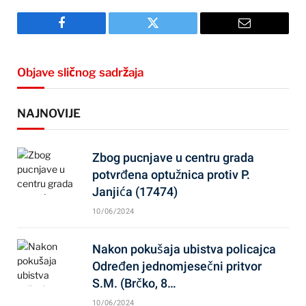
Facebook
Twitter
Email
Objave sličnog sadržaja
NAJNOVIJE
Zbog pucnjave u centru grada
potvrđena optužnica protiv P.
Janjića (17474)
10/06/2024
Nakon pokušaja ubistva policajca
Određen jednomjesečni pritvor
S.M. (Brčko, 8…
10/06/2024