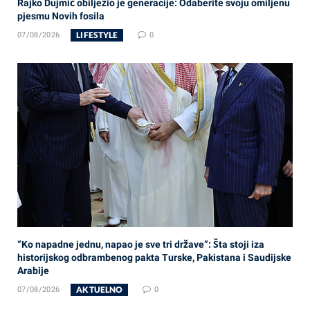
Rajko Dujmić obilježio je generacije: Odaberite svoju omiljenu
pjesmu Novih fosila
LIFESTYLE
07/08/2026
0
“Ko napadne jednu, napao je sve tri države”: Šta stoji iza
historijskog odbrambenog pakta Turske, Pakistana i Saudijske
Arabije
AKTUELNO
07/08/2026
0