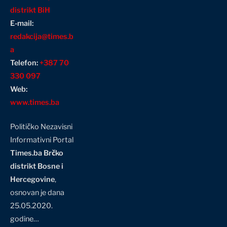
distrikt BiH
E-mail:
redakcija@times.b
a
Telefon:
+387 70
330 097
Web:
www.times.ba
Političko Nezavisni
Informativni Portal
Times.ba Brčko
distrikt Bosne i
Hercegovine
,
osnovan je dana
25.05.2020.
godine…