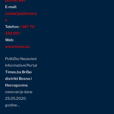
distrikt BiH
E-mail:
redakcija@times.b
a
Telefon:
+387 70
330 097
Web:
www.times.ba
Političko Nezavisni
Informativni Portal
Times.ba Brčko
distrikt Bosne i
Hercegovine
,
osnovan je dana
25.05.2020.
godine…