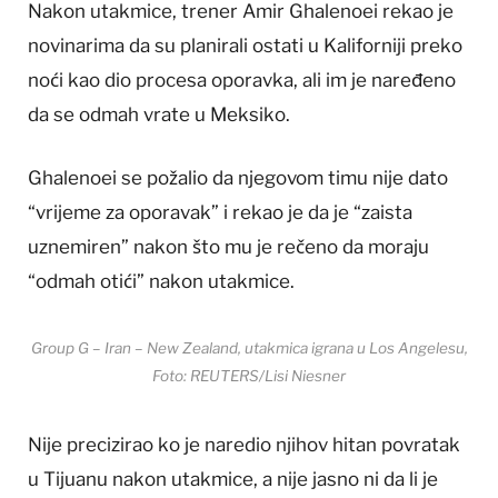
Nakon utakmice, trener Amir Ghalenoei rekao je
novinarima da su planirali ostati u Kaliforniji preko
noći kao dio procesa oporavka, ali im je naređeno
da se odmah vrate u Meksiko.
Ghalenoei se požalio da njegovom timu nije dato
“vrijeme za oporavak” i rekao je da je “zaista
uznemiren” nakon što mu je rečeno da moraju
“odmah otići” nakon utakmice.
Group G – Iran – New Zealand, utakmica igrana u Los Angelesu,
Foto: REUTERS/Lisi Niesner
Nije precizirao ko je naredio njihov hitan povratak
u Tijuanu nakon utakmice, a nije jasno ni da li je