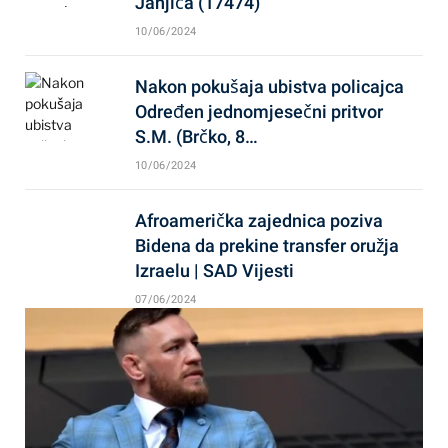
Janjića (17474)
10/06/2024
Nakon pokušaja ubistva policajca
Određen jednomjesečni pritvor
S.M. (Brčko, 8…
10/06/2024
Afroamerička zajednica poziva
Bidena da prekine transfer oružja
Izraelu | SAD Vijesti
07/06/2024