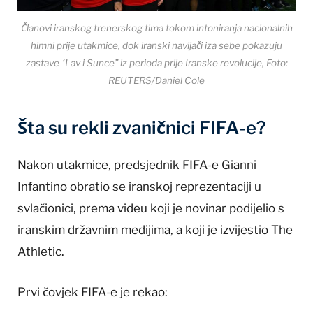
Članovi iranskog trenerskog tima tokom intoniranja nacionalnih
himni prije utakmice, dok iranski navijači iza sebe pokazuju
zastave “Lav i Sunce” iz perioda prije Iranske revolucije, Foto:
REUTERS/Daniel Cole
Šta su rekli zvaničnici FIFA-e?
Nakon utakmice, predsjednik FIFA-e Gianni
Infantino obratio se iranskoj reprezentaciji u
svlačionici, prema videu koji je novinar podijelio s
iranskim državnim medijima, a koji je izvijestio The
Athletic.
Prvi čovjek FIFA-e je rekao: