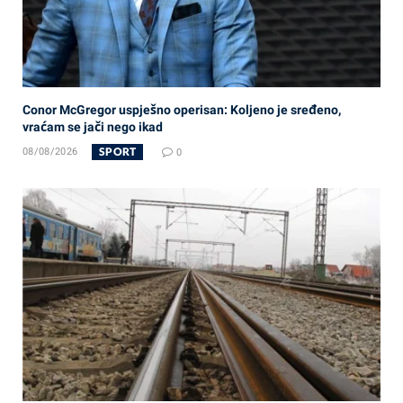
Conor McGregor uspješno operisan: Koljeno je sređeno,
vraćam se jači nego ikad
SPORT
08/08/2026
0