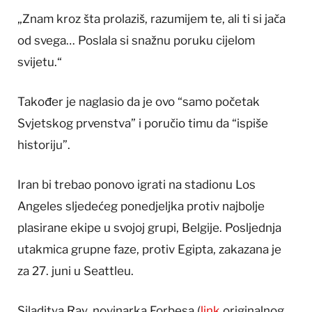
„Znam kroz šta prolaziš, razumijem te, ali ti si jača
od svega… Poslala si snažnu poruku cijelom
svijetu.“
Također je naglasio da je ovo “samo početak
Svjetskog prvenstva” i poručio timu da “ispiše
historiju”.
Iran bi trebao ponovo igrati na stadionu Los
Angeles sljedećeg ponedjeljka protiv najbolje
plasirane ekipe u svojoj grupi, Belgije. Posljednja
utakmica grupne faze, protiv Egipta, zakazana je
za 27. juni u Seattleu.
Siladitya Ray, novinarka Forbesa (
link
originalnog