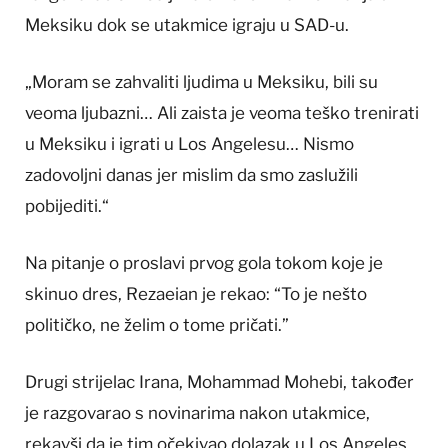
Meksiku dok se utakmice igraju u SAD-u.
„Moram se zahvaliti ljudima u Meksiku, bili su
veoma ljubazni… Ali zaista je veoma teško trenirati
u Meksiku i igrati u Los Angelesu… Nismo
zadovoljni danas jer mislim da smo zaslužili
pobijediti.“
Na pitanje o proslavi prvog gola tokom koje je
skinuo dres, Rezaeian je rekao: “To je nešto
političko, ne želim o tome pričati.”
Drugi strijelac Irana, Mohammad Mohebi, također
je razgovarao s novinarima nakon utakmice,
rekavši da je tim očekivao dolazak u Los Angeles