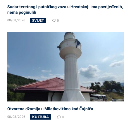
Sudar teretnog i putničkog voza u Hrvatskoj: Ima povrijeđenih,
nema poginulih
SVIJET
08/08/2026
0
Otvorena džamija u Milatkovićima kod Čajniča
KULTURA
08/08/2026
0