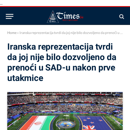
...
Home
»
Iranska reprezentacija tvrdi da joj nije bilo dozvoljeno da prenoći u SAD-u nakon prve utakmice
Iranska reprezentacija tvrdi
da joj nije bilo dozvoljeno da
prenoći u SAD-u nakon prve
utakmice