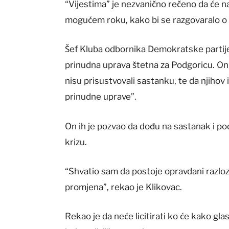
“Vijestima” je nezvanično rečeno da će n
mogućem roku, kako bi se razgovaralo o 
Šef Kluba odbornika Demokratske partije 
prinudna uprava štetna za Podgoricu. O
nisu prisustvovali sastanku, te da njihov 
prinudne uprave”.
On ih je pozvao da dođu na sastanak i po
krizu.
“Shvatio sam da postoje opravdani razloz
promjena”, rekao je Klikovac.
Rekao je da neće licitirati ko će kako glas