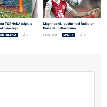
ena TORNADA stigla u
Maghnes Akliouche novi fudbaler
kako nastaju
Paris Saint-Germaina
AKTUELNO
SPORT
0
06/08/2026
0