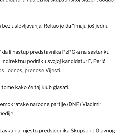
n bez uslovljavanja. Rekao je da “imaju još jednu
i” da li nastup predstavnika PzPG-a na sastanku
“indirektnu podršku svojoj kandidaturi”, Perić
s i odnos, prenose Vijesti.
tome kako će taj klub glasati.
Demokratske narodne partije (DNP) Vladimir
medije.
 ostavku na mjesto predsjednika Skupštine Glavnog