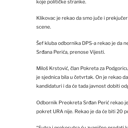
koje političke stranke.
Klikovac je rekao da smo juče i prekjučer 
scene.
Šef kluba odbornika DPS-a rekao je da ne
Srđana Perića, prenose Vijesti.
Miloš Krstović, član Pokreta za Podgoricu
je sjednica bila u četvrtak. On je rekao da
kandidaturi i da će tada javnost dobiti o
Odbornik Preokreta Srđan Perić rekao je 
pokret URA nije. Rekao je da će biti 20 
“Sutra i prekosutra ću zvanično predati 