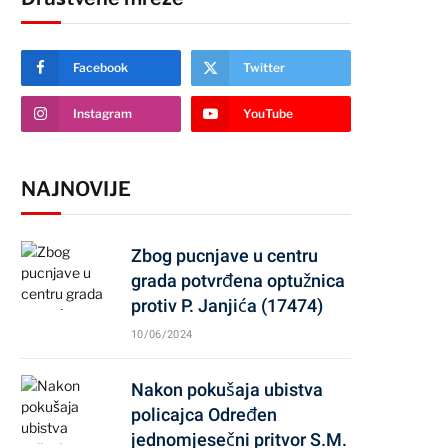
Facebook
Twitter
Instagram
YouTube
NAJNOVIJE
Zbog pucnjave u centru
grada potvrđena optužnica
protiv P. Janjića (17474)
10/06/2024
Nakon pokušaja ubistva
policajca Određen
jednomjesečni pritvor S.M.