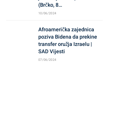
(Brčko, 8…
10/06/2024
Afroamerička zajednica
poziva Bidena da prekine
transfer oružja Izraelu |
SAD Vijesti
07/06/2024