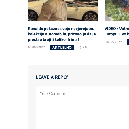
Ronaldo pokazao svoju nevjerojatnu
VIDEO / Vatr
kolekciju automobila, priznao je da je
Europu: Evo 
prestao brojiti koliko ih ima!
06/08/2026
AKTUELNO
07/08/2026
0
LEAVE A REPLY