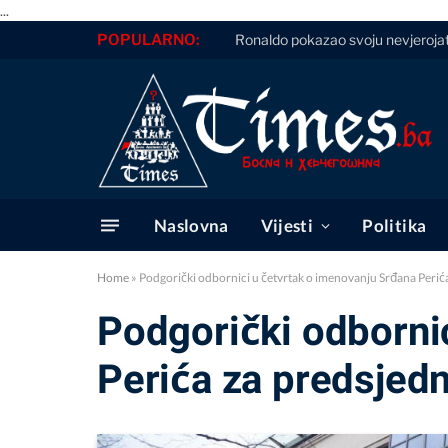
...
POPULARNO:
Ronaldo pokazao svoju nevjerojatnu
Naslovna
Vijesti
Politika
Home
»
Podgorički odbornici u četvrtak o imenovanju Srđana Perić
Podgorički odborni
Perića za predsjedn