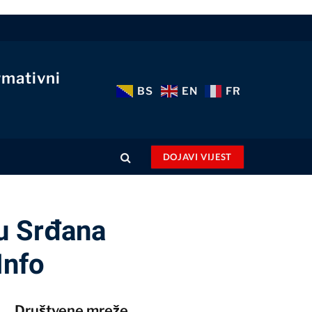
rmativni
BS
EN
FR
DOJAVI VIJEST
ju Srđana
Info
Društvene mreže