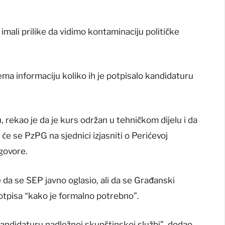
imali prilike da vidimo kontaminaciju političke
ma informaciju koliko ih je potpisalo kandidaturu
, rekao je da je kurs održan u tehničkom dijelu i da
 će se PzPG na sjednici izjasniti o Perićevoj
dgovore.
da se SEP javno oglasio, ali da se Građanski
potpisa “kako je formalno potrebno”.
kandidaturu nadležnoj skupštinskoj službi”, dodao