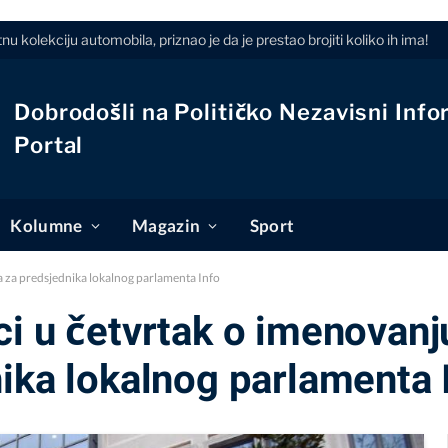
 kolekciju automobila, priznao je da je prestao brojiti koliko ih ima!
Dobrodošli na Političko Nezavisni Info
Portal
Kolumne
Magazin
Sport
a za predsjednika lokalnog parlamenta Info
ci u četvrtak o imenovan
ika lokalnog parlamenta 