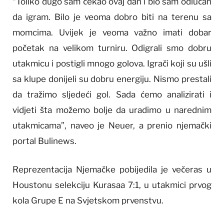
“Toliko dugo sam čekao ovaj dan i bio sam odlučan
da igram. Bilo je veoma dobro biti na terenu sa
momcima. Uvijek je veoma važno imati dobar
početak na velikom turniru. Odigrali smo dobru
utakmicu i postigli mnogo golova. Igrači koji su ušli
sa klupe donijeli su dobru energiju. Nismo prestali
da tražimo sljedeći gol. Sada ćemo analizirati i
vidjeti šta možemo bolje da uradimo u narednim
utakmicama”, naveo je Neuer, a prenio njemački
portal Bulinews.
Reprezentacija Njemačke pobijedila je večeras u
Houstonu selekciju Kurasaa 7:1, u utakmici prvog
kola Grupe E na Svjetskom prvenstvu.