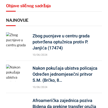
Objave sličnog sadržaja
NAJNOVIJE
Zbog pucnjave u centru grada
potvrđena optužnica protiv P.
Janjića (17474)
10/06/2024
Nakon pokušaja ubistva policajca
Određen jednomjesečni pritvor
S.M. (Brčko, 8…
10/06/2024
Afroamerička zajednica poziva
Bidena da prekine transfer oružja