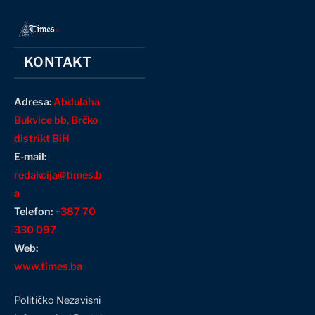
KONTAKT
Adresa:
Abdulaha
Bukvice bb, Brčko
distrikt BiH
E-mail:
redakcija@times.b
a
Telefon:
+387 70
330 097
Web:
www.times.ba
Političko Nezavisni