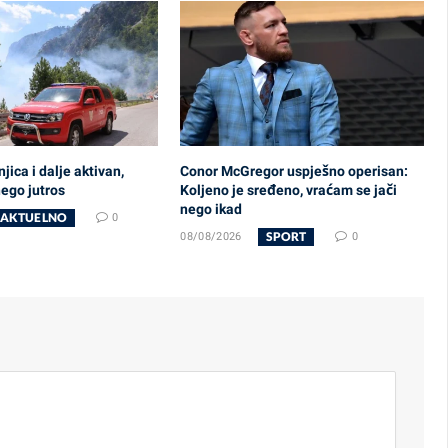
jica i dalje aktivan,
Conor McGregor uspješno operisan:
nego jutros
Koljeno je sređeno, vraćam se jači
nego ikad
AKTUELNO
0
SPORT
08/08/2026
0