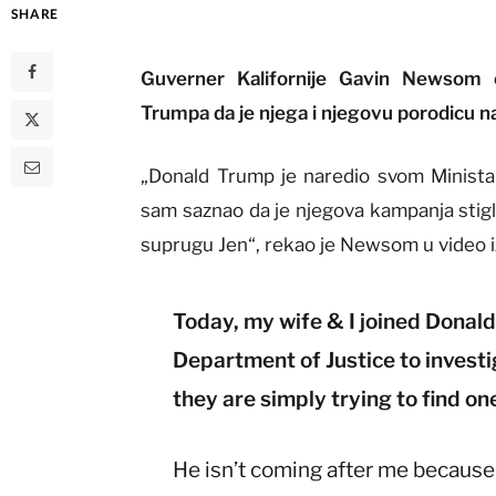
SHARE
Guverner Kalifornije Gavin Newsom o
Trumpa da je njega i njegovu porodicu na
„Donald Trump je naredio svom Ministar
sam saznao da je njegova kampanja stig
suprugu Jen“, rekao je Newsom u video iz
Today, my wife & I joined Donald 
Department of Justice to investi
they are simply trying to find on
He isn’t coming after me because