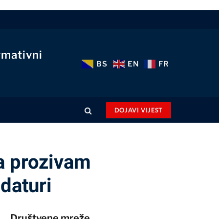
rmativni
BS
EN
FR
DOJAVI VIJEST
a prozivam
daturi
Društvene mreže