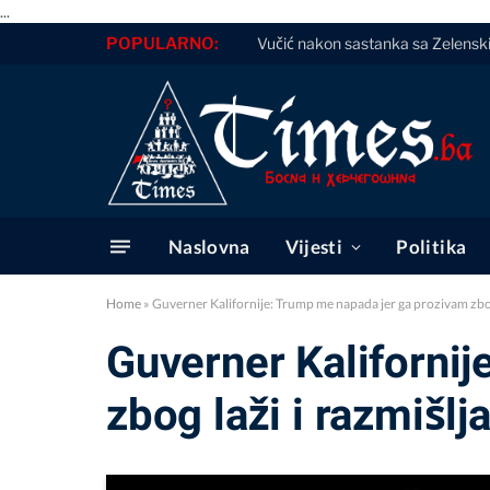
...
POPULARNO:
Vučić nakon sastanka sa Zelenskim:
Naslovna
Vijesti
Politika
Home
»
Guverner Kalifornije: Trump me napada jer ga prozivam zbog
Guverner Kaliforni
zbog laži i razmišl