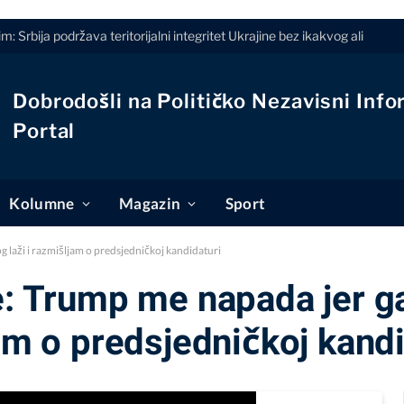
 Srbija podržava teritorijalni integritet Ukrajine bez ikakvog ali
Dobrodošli na Političko Nezavisni Info
Portal
Kolumne
Magazin
Sport
 laži i razmišljam o predsjedničkoj kandidaturi
je: Trump me napada jer g
jam o predsjedničkoj kandi