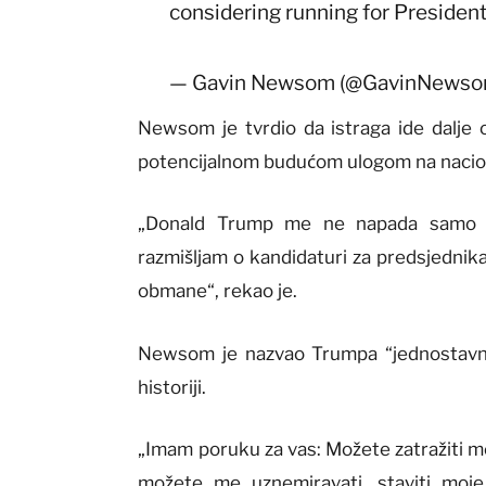
considering running for Presiden
— Gavin Newsom (@GavinNews
Newsom je tvrdio da istraga ide dalje o
potencijalnom budućom ulogom na naciona
„Donald Trump me ne napada samo zb
razmišljam o kandidaturi za predsjednika,
obmane“, rekao je.
Newsom je nazvao Trumpa “jednostavno
historiji.
„Imam poruku za vas: Možete zatražiti m
možete me uznemiravati, staviti moje 