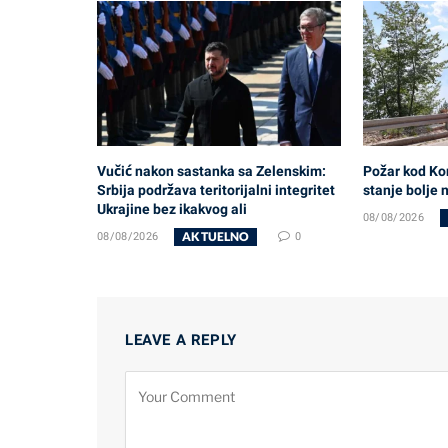
Vučić nakon sastanka sa Zelenskim:
Požar kod Kon
Srbija podržava teritorijalni integritet
stanje bolje 
Ukrajine bez ikakvog ali
08/08/2026
AKTUELNO
08/08/2026
0
LEAVE A REPLY