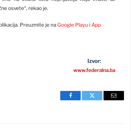
ične osvete“, rekao je.
plikacija. Preuzmite je na
Google Playu
i
App
Izvor:
www.federalna.ba
Facebook
Twitter
Email