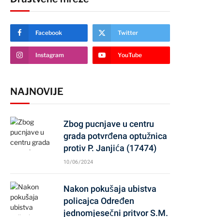
Facebook
Twitter
Instagram
YouTube
NAJNOVIJE
Zbog pucnjave u centru
grada potvrđena optužnica
protiv P. Janjića (17474)
10/06/2024
Nakon pokušaja ubistva
policajca Određen
jednomjesečni pritvor S.M.