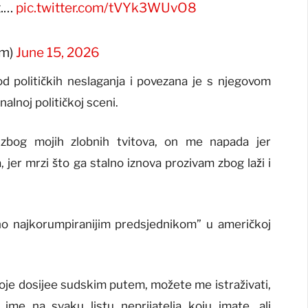
t.…
pic.twitter.com/tVYk3WUvO8
om)
June 15, 2026
d političkih neslaganja i povezana je s njegovom
lnoj političkoj sceni.
og mojih zlobnih tvitova, on me napada jer
 jer mrzi što ga stalno iznova prozivam zbog laži i
 najkorumpiranijim predsjednikom” u američkoj
oje dosijee sudskim putem, možete me istraživati,
ime na svaku listu neprijatelja koju imate, ali