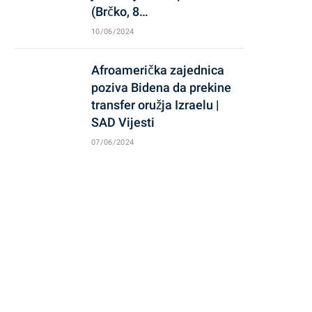
(Brčko, 8…
10/06/2024
Afroamerička zajednica
poziva Bidena da prekine
transfer oružja Izraelu |
SAD Vijesti
07/06/2024