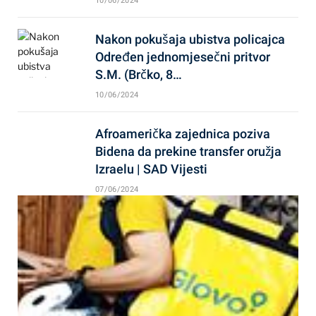
10/06/2024
Nakon pokušaja ubistva policajca
Određen jednomjesečni pritvor
S.M. (Brčko, 8…
10/06/2024
Afroamerička zajednica poziva
Bidena da prekine transfer oružja
Izraelu | SAD Vijesti
07/06/2024