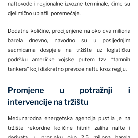
naftovode i regionalne izvozne terminale, čime su
djelimično ublažili poremećaje.
Dodatne količine, procijenjene na oko dva miliona
barela dnevno, navodno su u posljednjim
sedmicama dospjele na tržište uz logističku
podršku američke vojske putem tzv. “tamnih
tankera” koji diskretno prevoze naftu kroz regiju.
Promjene u potražnji i
intervencije na tržištu
Međunarodna energetska agencija pustila je na
tržište rekordne količine hitnih zaliha nafte i
derivata, u prosjeku oko 2,5 miliona barela