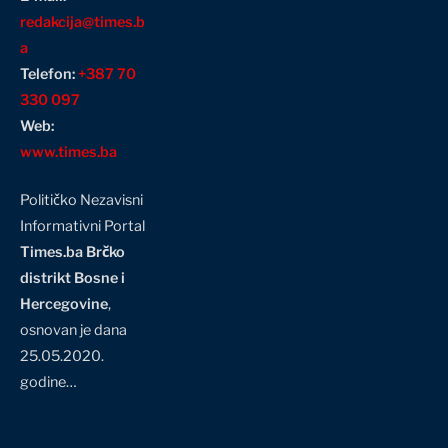
redakcija@times.b
a
Telefon:
+387 70
330 097
Web:
www.times.ba
Političko Nezavisni
Informativni Portal
Times.ba Brčko
distrikt Bosne i
Hercegovine
,
osnovan je dana
25.05.2020.
godine…