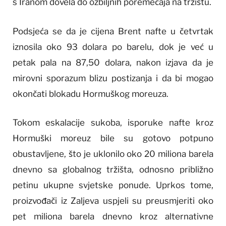
s Iranom dovela do ozbiljnih poremećaja na tržištu.
Podsjeća se da je cijena Brent nafte u četvrtak
iznosila oko 93 dolara po barelu, dok je već u
petak pala na 87,50 dolara, nakon izjava da je
mirovni sporazum blizu postizanja i da bi mogao
okončati blokadu Hormuškog moreuza.
Tokom eskalacije sukoba, isporuke nafte kroz
Hormuški moreuz bile su gotovo potpuno
obustavljene, što je uklonilo oko 20 miliona barela
dnevno sa globalnog tržišta, odnosno približno
petinu ukupne svjetske ponude. Uprkos tome,
proizvođači iz Zaljeva uspjeli su preusmjeriti oko
pet miliona barela dnevno kroz alternativne