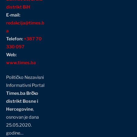
distrikt BiH
E-mail:
redakcija@times.b
a
Telefon:
+387 70
330 097
Web:
www.times.ba
Političko Nezavisni
Informativni Portal
Times.ba Brčko
distrikt Bosne i
Hercegovine
,
osnovan je dana
25.05.2020.
godine…