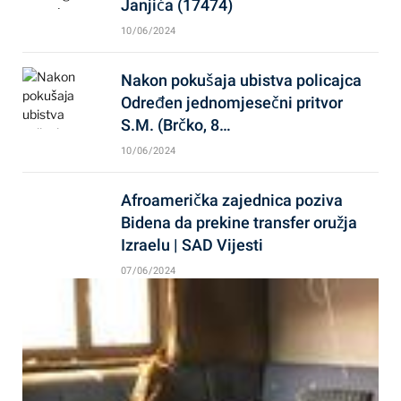
Janjića (17474)
10/06/2024
Nakon pokušaja ubistva policajca
Određen jednomjesečni pritvor
S.M. (Brčko, 8…
10/06/2024
Afroamerička zajednica poziva
Bidena da prekine transfer oružja
Izraelu | SAD Vijesti
07/06/2024