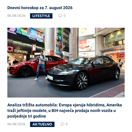
Dnevni horoskop za 7. august 2026
LIFESTYLE
06/08/2026
0
Analiza tržišta automobila: Evropa vjeruje hibridima, Amerika
traži jeftinije modele, u BiH najveća prodaja novih vozila u
posljednje tri godine
AKTUELNO
06/08/2026
0