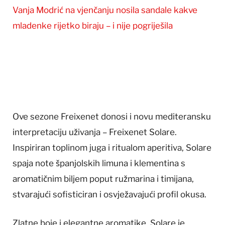
Vanja Modrić na vjenčanju nosila sandale kakve
mladenke rijetko biraju – i nije pogriješila
Ove sezone Freixenet donosi i novu mediteransku
interpretaciju uživanja – Freixenet Solare.
Inspiriran toplinom juga i ritualom aperitiva, Solare
spaja note španjolskih limuna i klementina s
aromatičnim biljem poput ružmarina i timijana,
stvarajući sofisticiran i osvježavajući profil okusa.
Zlatne boje i elegantne aromatike, Solare je