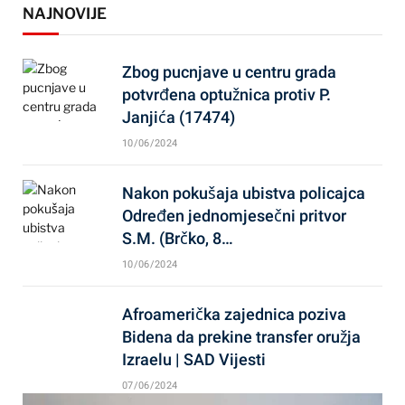
NAJNOVIJE
Zbog pucnjave u centru grada
potvrđena optužnica protiv P.
Janjića (17474)
10/06/2024
Nakon pokušaja ubistva policajca
Određen jednomjesečni pritvor
S.M. (Brčko, 8…
10/06/2024
Afroamerička zajednica poziva
Bidena da prekine transfer oružja
Izraelu | SAD Vijesti
07/06/2024