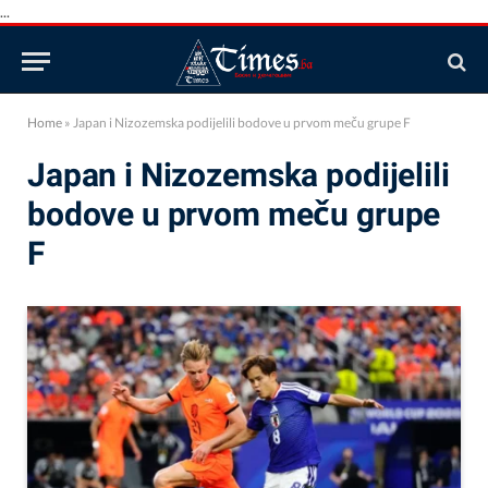
...
Home
»
Japan i Nizozemska podijelili bodove u prvom meču grupe F
Japan i Nizozemska podijelili
bodove u prvom meču grupe
F