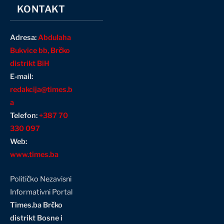
KONTAKT
Adresa:
Abdulaha
Bukvice bb, Brčko
distrikt BiH
E-mail:
redakcija@times.b
a
Telefon:
+387 70
330 097
Web:
www.times.ba
Političko Nezavisni
Informativni Portal
Times.ba Brčko
distrikt Bosne i