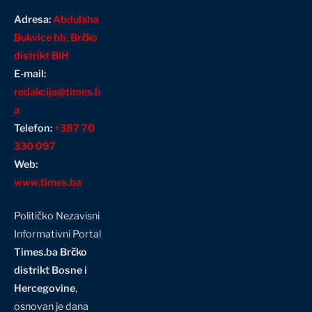
Adresa:
Abdulaha
Bukvice bb, Brčko
distrikt BiH
E-mail:
redakcija@times.b
a
Telefon:
+387 70
330 097
Web:
www.times.ba
Političko Nezavisni
Informativni Portal
Times.ba Brčko
distrikt Bosne i
Hercegovine
,
osnovan je dana