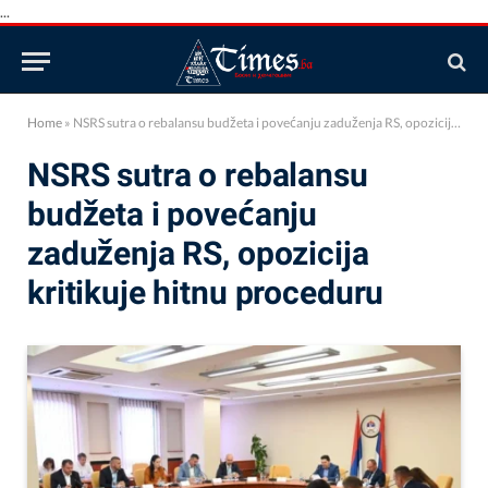
...
Home
»
NSRS sutra o rebalansu budžeta i povećanju zaduženja RS, opozicija kritikuje hitnu proceduru
NSRS sutra o rebalansu
budžeta i povećanju
zaduženja RS, opozicija
kritikuje hitnu proceduru