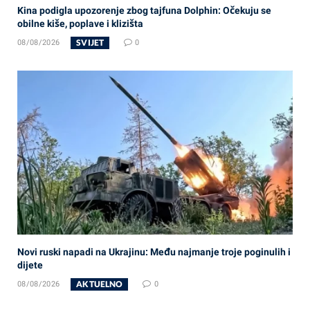
Kina podigla upozorenje zbog tajfuna Dolphin: Očekuju se
obilne kiše, poplave i klizišta
SVIJET
08/08/2026
0
Novi ruski napadi na Ukrajinu: Među najmanje troje poginulih i
dijete
AKTUELNO
08/08/2026
0