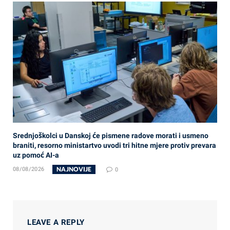
Srednjoškolci u Danskoj će pismene radove morati i usmeno
braniti, resorno ministartvo uvodi tri hitne mjere protiv prevara
uz pomoć AI-a
NAJNOVIJE
08/08/2026
0
LEAVE A REPLY