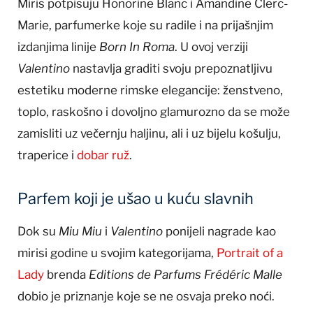
Miris potpisuju Honorine Blanc i Amandine Clerc-
Marie, parfumerke koje su radile i na prijašnjim
izdanjima linije
Born In Roma
. U ovoj verziji
Valentino
nastavlja graditi svoju prepoznatljivu
estetiku moderne rimske elegancije: ženstveno,
toplo, raskošno i dovoljno glamurozno da se može
zamisliti uz večernju haljinu, ali i uz bijelu košulju,
traperice i
dobar ruž
.
Parfem koji je ušao u kuću slavnih
Dok su
Miu Miu
i
Valentino
ponijeli nagrade kao
mirisi godine u svojim kategorijama,
Portrait of a
Lady
brenda
Editions de Parfums Frédéric Malle
dobio je priznanje koje se ne osvaja preko noći.