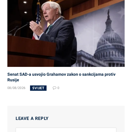
Senat SAD-a usvojio Grahamov zakon o sankcijama protiv
Rusije
SVIJET
08/08/2026
0
LEAVE A REPLY