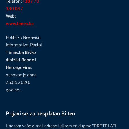
Telefon:
+387 70
330 097
Web:
www.times.ba
Političko Nezavisni
Informativni Portal
Times.ba Brčko
distrikt Bosne i
Hercegovine
,
osnovan je dana
25.05.2020.
godine…
Prijavi se za besplatan Bilten
Unosom vaše e-mail adrese i klikom na dugme "PRETPLATI