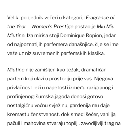
Veliki pobjednik večeri u kategoriji
Fragrance of
the Year – Women’s Prestige
postao je
Miu Miu
Miutine.
Iza mirisa stoji Dominique Ropion, jedan
od najpoznatijih parfemera današnjice, čije se ime
veže uz niz suvremenih parfemskih klasika.
Miutine
nije zamišljen kao težak, dramatičan
parfem koji ulazi u prostoriju prije vas. Njegova
privlačnost leži u napetosti između razigranog i
profinjenog: šumska jagoda donosi gotovo
nostalgičnu voćnu svježinu, gardenija mu daje
kremastu ženstvenost, dok smeđi šećer, vanilija,
pačuli i mahovina stvaraju topliji, zavodljiviji trag na