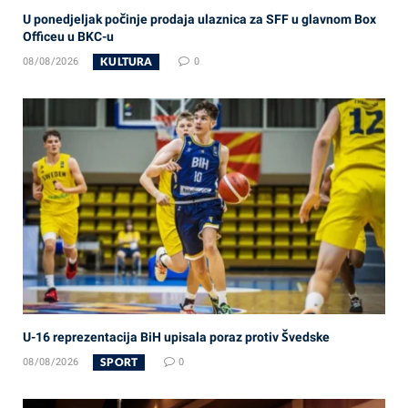
U ponedjeljak počinje prodaja ulaznica za SFF u glavnom Box
Officeu u BKC-u
KULTURA
08/08/2026
0
U-16 reprezentacija BiH upisala poraz protiv Švedske
SPORT
08/08/2026
0