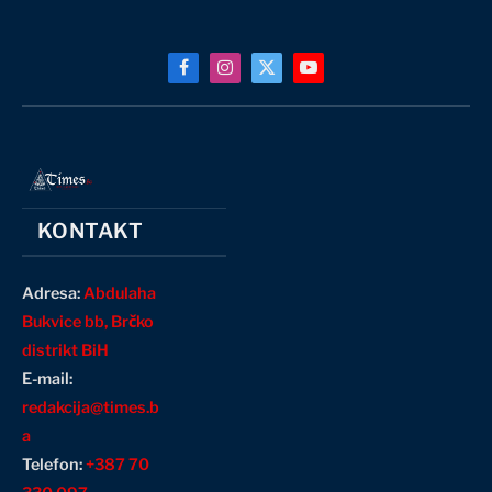
Facebook
Instagram
X
YouTube
(Twitter)
KONTAKT
Adresa:
Abdulaha
Bukvice bb, Brčko
distrikt BiH
E-mail:
redakcija@times.b
a
Telefon:
+387 70