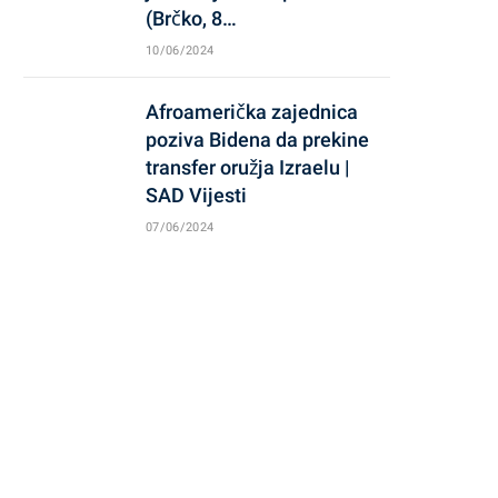
(Brčko, 8…
10/06/2024
Afroamerička zajednica
poziva Bidena da prekine
transfer oružja Izraelu |
SAD Vijesti
07/06/2024