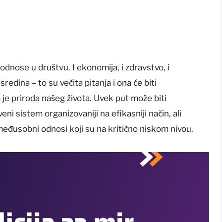
dnose u društvu. I ekonomija, i zdravstvo, i
edina – to su večita pitanja i ona će biti
 je priroda našeg života. Uvek put može biti
veni sistem organizovaniji na efikasniji način, ali
međusobni odnosi koji su na kritično niskom nivou.