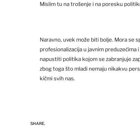
Mislim tu na trošenje i na poresku politik
Naravno, uvek može biti bolje. Mora se spr
profesionalizacija u javnim preduzećima i 
napustiti politika kojom se zabranjuje za
zbog toga što mladi nemaju nikakvu persp
kičmi svih nas.
SHARE.