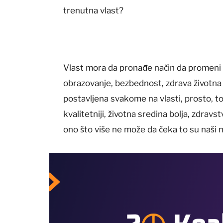
trenutna vlast?
Vlast mora da pronađe način da promeni o
obrazovanje, bezbednost, zdrava životna sr
postavljena svakome na vlasti, prosto, to
kvalitetniji, životna sredina bolja, zdravst
ono što više ne može da čeka to su naši 