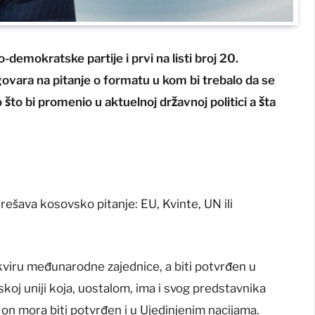
demokratske partije i prvi na listi broj 20.
dgovara na pitanje o formatu u kom bi trebalo da se
 što bi promenio u aktuelnoj državnoj politici a šta
ešava kosovsko pitanje: EU, Kvinte, UN ili
okviru međunarodne zajednice, a biti potvrđen u
skoj uniji koja, uostalom, ima i svog predstavnika
i on mora biti potvrđen i u Ujedinjenim nacijama.