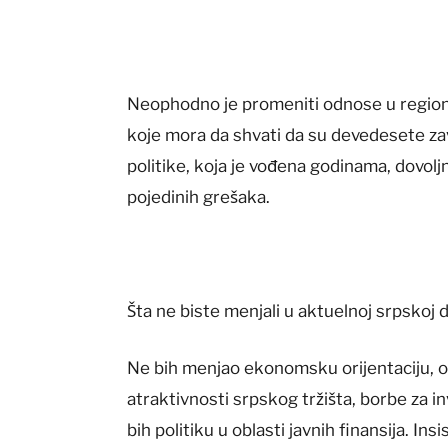
Neophodno je promeniti odnose u regionu
koje mora da shvati da su devedesete zav
politike, koja je vođena godinama, dovol
pojedinih grešaka.
Šta ne biste menjali u aktuelnoj srpskoj d
Ne bih menjao ekonomsku orijentaciju, o
atraktivnosti srpskog tržišta, borbe za i
bih politiku u oblasti javnih finansija. Ins