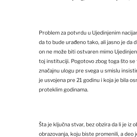
Problem za potvrdu u Ujedinjenim nacija
da to bude urađeno tako, ali jasno je da
on ne može biti ostvaren mimo Ujedinjenih
toj instituciji. Pogotovo zbog toga što se 
značajnu ulogu pre svega u smislu insisti
je usvojena pre 21 godinu i koja je bila
proteklim godinama.
Šta je ključna stvar, bez obzira da li je iz
obrazovanja, koju biste promenili, a deo 