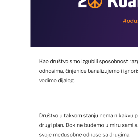
Kao društvo smo izgubili sposobnost ra
odnosima, činjenice banalizujemo i igno
vodimo dijalog.
Društvo u takvom stanju nema nikakvu pe
drugi plan. Dok ne budemo u miru sami s
svoje međusobne odnose sa drugima.