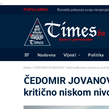
...
POPULARNO:
Ronaldo pokazao svoju nevjerojatnu
Naslovna
Vijesti
Politika
Home
»
ČEDOMIR JOVANOVIĆ: Naši međusobni odnosi su na kriti
ČEDOMIR JOVANOVI
kritično niskom niv