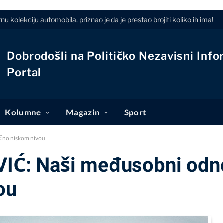
 kolekciju automobila, priznao je da je prestao brojiti koliko ih ima!
Dobrodošli na Političko Nezavisni Info
Portal
Kolumne
Magazin
Sport
čno niskom nivou
Ć: Naši međusobni odno
ou