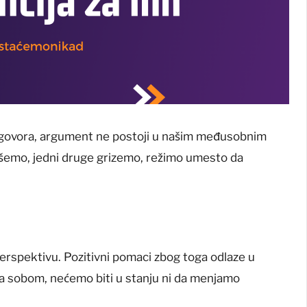
zgovora, argument ne postoji u našim međusobnim
rišemo, jedni druge grizemo, režimo umesto da
rspektivu. Pozitivni pomaci zbog toga odlaze u
a sobom, nećemo biti u stanju ni da menjamo