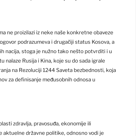
ma ne proizilazi iz neke naše konkretne obaveze
 dogovor podrazumeva i drugačiji status Kosova, a
 nacija, stoga je nužno tako nešto potvrditi i u
tu nalaze Rusija i Kina, koje su do sada igrale
ranja na Rezoluciji 1244 Saveta bezbednosti, koja
 osnov za definisanje međusobnih odnosa u
 oblasti zdravlja, pravosuđa, ekonomije ili
je aktuelne državne politike, odnosno vodi je