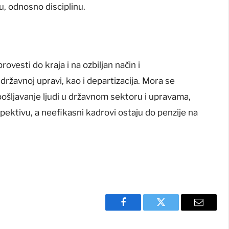
u, odnosno disciplinu.
ovesti do kraja i na ozbiljan način i
državnoj upravi, kao i departizacija. Mora se
pošljavanje ljudi u državnom sektoru i upravama,
ektivu, a neefikasni kadrovi ostaju do penzije na
Facebook
Twitter
Email