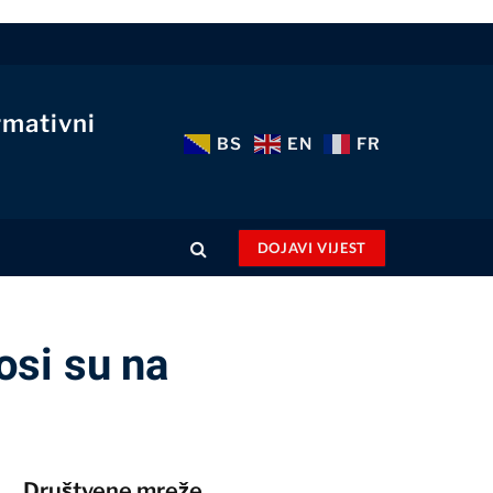
rmativni
BS
EN
FR
DOJAVI VIJEST
si su na
Društvene mreže