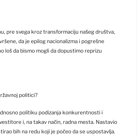
, pre svega kroz transformaciju našeg društva,
ršene, da je epilog nacionalizma i pogrešne
jno loš da bismo mogli da dopustimo reprizu
ržavnoj politici?
dnosno politiku podizanja konkurentnosti i
nvestitore i, na takav način, radna mesta. Nastavio
istirao bih na redu koji je počeo da se uspostavlja.