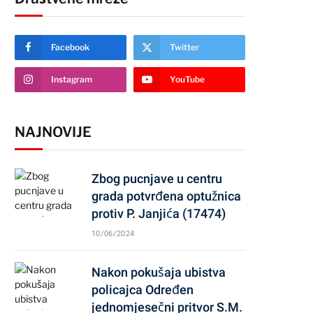
Facebook
Twitter
Instagram
YouTube
NAJNOVIJE
Zbog pucnjave u centru
grada potvrđena optužnica
protiv P. Janjića (17474)
10/06/2024
Nakon pokušaja ubistva
policajca Određen
jednomjesečni pritvor S.M.