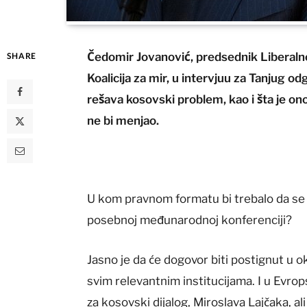
Čedomir Jovanović, predsednik Liberalno-
SHARE
Koalicija za mir, u intervjuu za Tanjug o
rešava kosovski problem, kao i šta je ono
ne bi menjao.
U kom pravnom formatu bi trebalo da se r
posebnoj međunarodnoj konferenciji?
Jasno je da će dogovor biti postignut u 
svim relevantnim institucijama. I u Evrop
za kosovski dijalog, Miroslava Lajčaka, al