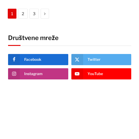
Next
1
2
3
Društvene mreže
Facebook
Twitter
Instagram
YouTube