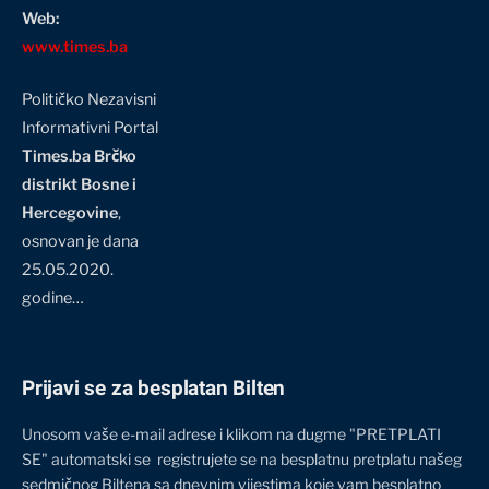
Web:
www.times.ba
Političko Nezavisni
Informativni Portal
Times.ba Brčko
distrikt Bosne i
Hercegovine
,
osnovan je dana
25.05.2020.
godine…
Prijavi se za besplatan Bilten
Unosom vaše e-mail adrese i klikom na dugme "PRETPLATI
SE" automatski se registrujete se na besplatnu pretplatu našeg
sedmičnog Biltena sa dnevnim vijestima koje vam besplatno