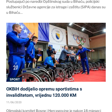
Postupajući po naredbi Opštinskog suda u Bihaću, policijski
službenici Državne agencije za istrage i zaštitu (SIPA) danas su
u Bihaću…
SPORT
OKBiH dodijelio opremu sportistima s
invaliditetom, vrijednu 120.000 KM
11/06/2020
Olimpijski komitet Bosne i Hercegovine je nakon 18 mjeseci