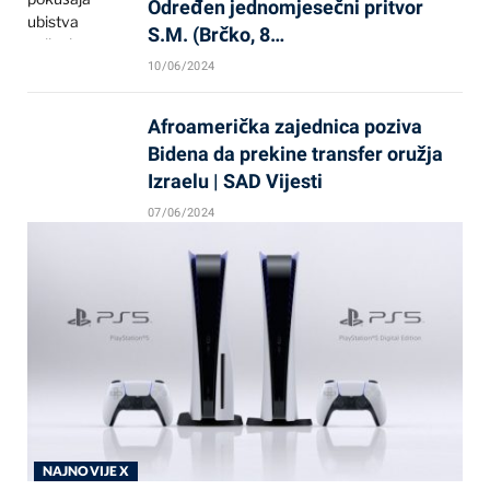
Određen jednomjesečni pritvor
S.M. (Brčko, 8…
10/06/2024
Afroamerička zajednica poziva
Bidena da prekine transfer oružja
Izraelu | SAD Vijesti
07/06/2024
NAJNOVIJE X