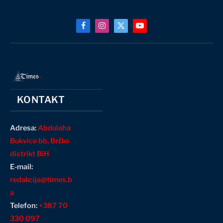
Facebook
Instagram
X
YouTube
(Twitter)
KONTAKT
Adresa:
Abdulaha
Bukvice bb, Brčko
distrikt BiH
E-mail:
redakcija@times.b
a
Telefon:
+387 70
330 097