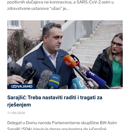
pozitivnih slučajeva na koronavirus, a SARS-CoV-2 osim u
zdravstvene ustanove “ušao” je…
IZDVAJAMO
Sarajlić: Treba nastaviti raditi i tragati za
rješenjem
11/06/2020
Delegat u Domu naroda Parlamentarne skupštine BiH Asim
Sarajlić (SDA) izjavio je danas novinarima da jučerašnji