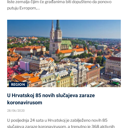
liste zemalja čijim će građanima biti dopušteno da ponovo
putuju Evropom,…
REGION
U Hrvatskoj 85 novih slučajeva zaraze
koronavirusom
28/06/2020
U posljednja 24 sata u Hrvatskoj je zabilježeno novih 85
slučajeva zaraze koronavirusom, a trenutno je 368 aktivnih