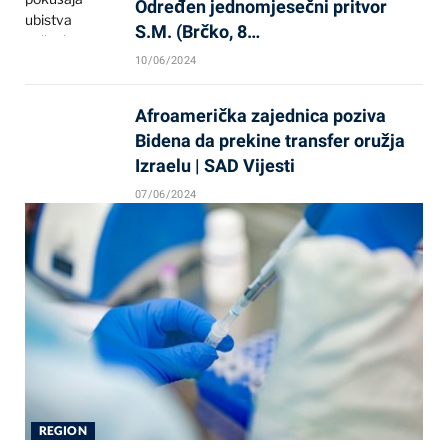
Određen jednomjesečni pritvor
S.M. (Brčko, 8…
10/06/2024
Afroamerička zajednica poziva
Bidena da prekine transfer oružja
Izraelu | SAD Vijesti
07/06/2024
REGION