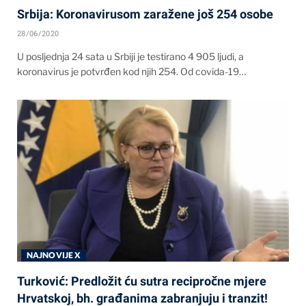
Srbija: Koronavirusom zaražene još 254 osobe
28/06/2020
U posljednja 24 sata u Srbiji je testirano 4 905 ljudi, a
koronavirus je potvrđen kod njih 254. Od covida-19…
NAJNOVIJE X
Turković: Predložit ću sutra recipročne mjere
Hrvatskoj, bh. građanima zabranjuju i tranzit!