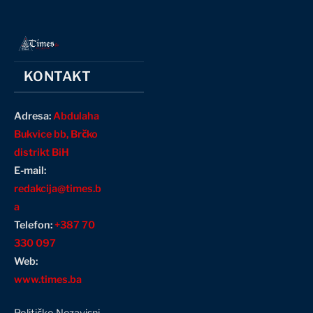
KONTAKT
Adresa:
Abdulaha
Bukvice bb, Brčko
distrikt BiH
E-mail:
redakcija@times.b
a
Telefon:
+387 70
330 097
Web:
www.times.ba