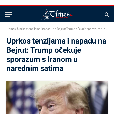
...
Home
»
Uprkos tenzijama i napadu na Bejrut: Trump očekuje sporazum s Iranom u narednim satima
Uprkos tenzijama i napadu na
Bejrut: Trump očekuje
sporazum s Iranom u
narednim satima