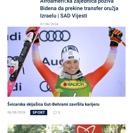
Afroamerička zajednica poziva
Bidena da prekine transfer oružja
Izraelu | SAD Vijesti
07/06/2024
Švicarska skijašica Gut-Behrami završila karijeru
SPORT
06/08/2026
0