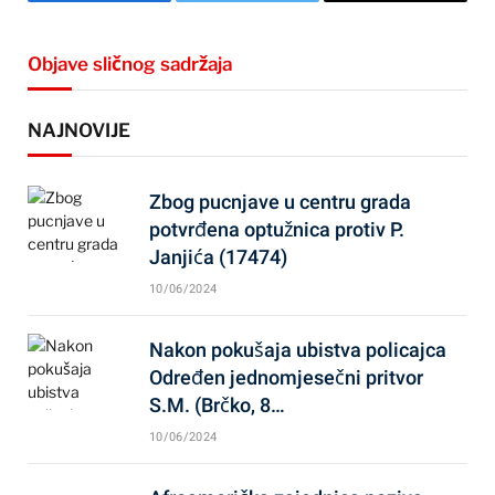
Facebook
Twitter
Email
Objave sličnog sadržaja
NAJNOVIJE
Zbog pucnjave u centru grada
potvrđena optužnica protiv P.
Janjića (17474)
10/06/2024
Nakon pokušaja ubistva policajca
Određen jednomjesečni pritvor
S.M. (Brčko, 8…
10/06/2024