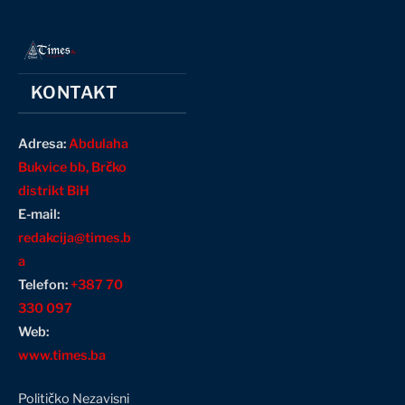
KONTAKT
Adresa:
Abdulaha
Bukvice bb, Brčko
distrikt BiH
E-mail:
redakcija@times.b
a
Telefon:
+387 70
330 097
Web:
www.times.ba
Političko Nezavisni