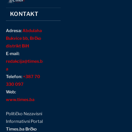
KONTAKT
Adresa:
Abdulaha
Bukvice bb, Brčko
distrikt BiH
E-mail:
redakcija@times.b
a
Telefon:
+387 70
330 097
Web:
www.times.ba
Političko Nezavisni
Informativni Portal
Times.ba Brčko