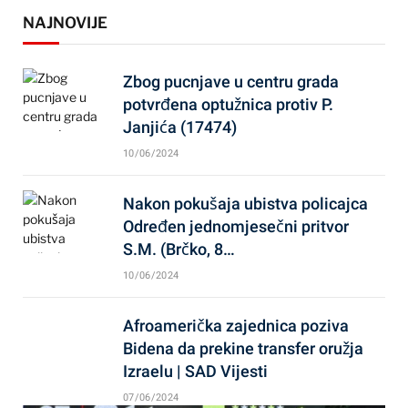
NAJNOVIJE
Zbog pucnjave u centru grada
potvrđena optužnica protiv P.
Janjića (17474)
10/06/2024
Nakon pokušaja ubistva policajca
Određen jednomjesečni pritvor
S.M. (Brčko, 8…
10/06/2024
Afroamerička zajednica poziva
Bidena da prekine transfer oružja
Izraelu | SAD Vijesti
07/06/2024