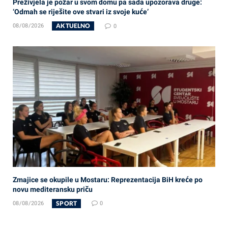
Preživjela je požar u svom domu pa sada upozorava druge:
‘Odmah se riješite ove stvari iz svoje kuće’
AKTUELNO
08/08/2026
0
Zmajice se okupile u Mostaru: Reprezentacija BiH kreće po
novu mediteransku priču
SPORT
08/08/2026
0