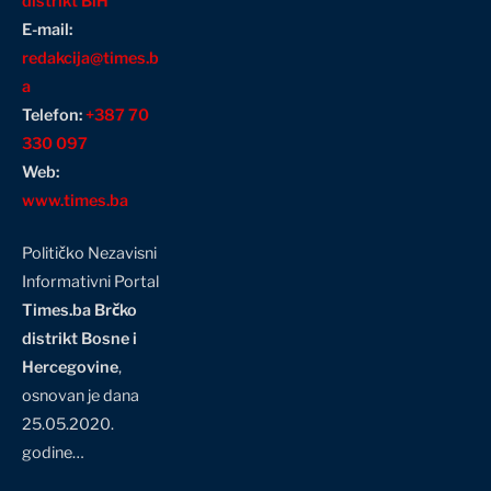
distrikt BiH
E-mail:
redakcija@times.b
a
Telefon:
+387 70
330 097
Web:
www.times.ba
Političko Nezavisni
Informativni Portal
Times.ba Brčko
distrikt Bosne i
Hercegovine
,
osnovan je dana
25.05.2020.
godine…