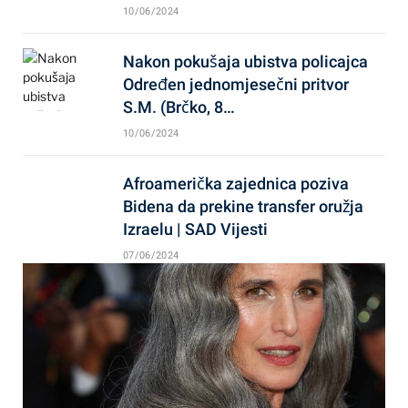
10/06/2024
Nakon pokušaja ubistva policajca
Određen jednomjesečni pritvor
S.M. (Brčko, 8…
10/06/2024
Afroamerička zajednica poziva
Bidena da prekine transfer oružja
Izraelu | SAD Vijesti
07/06/2024