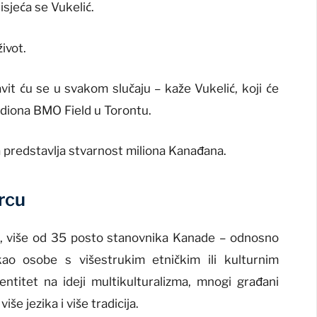
isjeća se Vukelić.
život.
avit ću se u svakom slučaju – kaže Vukelić, koji će
stadiona BMO Field u Torontu.
a predstavlja stvarnost miliona Kanađana.
rcu
, više od 35 posto stanovnika Kanade – odnosno
kao osobe s višestrukim etničkim ili kulturnim
dentitet na ideji multikulturalizma, mnogi građani
še jezika i više tradicija.