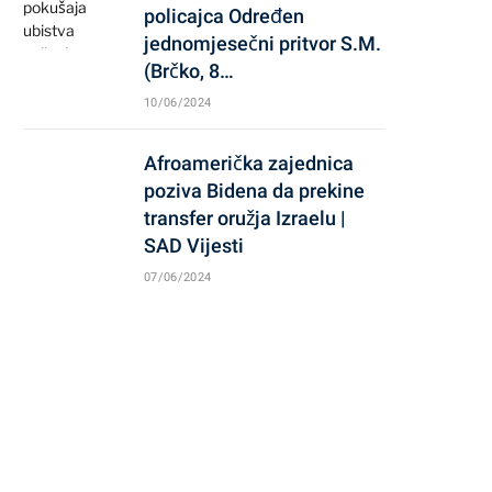
policajca Određen
jednomjesečni pritvor S.M.
(Brčko, 8…
10/06/2024
Afroamerička zajednica
poziva Bidena da prekine
transfer oružja Izraelu |
SAD Vijesti
07/06/2024