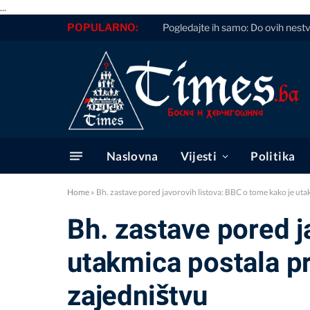
...
POPULARNO:
Pogledajte ih samo: Do ovih nestv
Naslovna
Vijesti
Politika
Home
»
Bh. zastave pored javorovih listova: BBC o tome kako je utak
Bh. zastave pored j
utakmica postala pri
zajedništvu