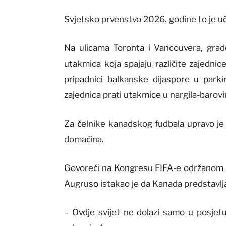
Svjetsko prvenstvo 2026. godine to je učin
Na ulicama Toronta i Vancouvera, grado
utakmica koja spajaju različite zajednic
pripadnici balkanske dijaspore u parki
zajednica prati utakmice u nargila-barovim
Za čelnike kanadskog fudbala upravo je 
domaćina.
Govoreći na Kongresu FIFA-e održanom 
Augruso istakao je da Kanada predstavlja
– Ovdje svijet ne dolazi samo u posjetu.