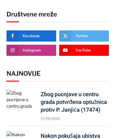
Društvene mreže
Facebook
Twitter
Instagram
YouTube
NAJNOVIJE
Zbog pucnjave u centru
grada potvrđena optužnica
protiv P. Janjića (17474)
10/06/2024
Nakon pokušaja ubistva