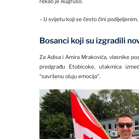
rekao je Augruso.
– U svijetu koji se često čini podijeljenim,
Bosanci koji su izgradili no
Za Adisa i Amira Mrakovića, vlasnike p
predgrađu Etobicoke, utakmica izme
“savršenu oluju emocija”.