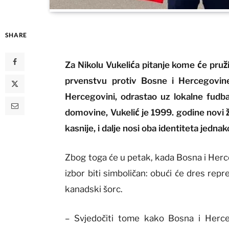
SHARE
Za Nikolu Vukelića pitanje kome će pruž
prvenstvu protiv Bosne i Hercegovin
Hercegovini, odrastao uz lokalne fudba
domovine, Vukelić je 1999. godine novi 
kasnije, i dalje nosi oba identiteta jedn
Zbog toga će u petak, kada Bosna i Herc
izbor biti simboličan: obući će dres repr
kanadski šorc.
– Svjedočiti tome kako Bosna i Herceg