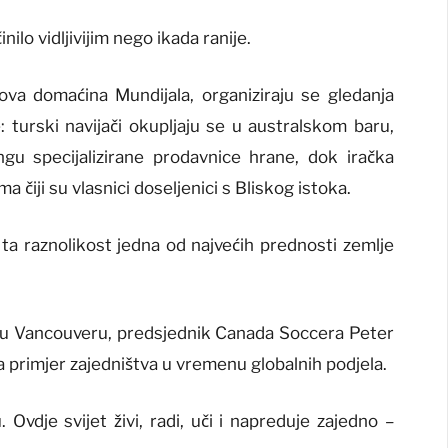
ilo vidljivijim nego ikada ranije.
va domaćina Mundijala, organiziraju se gledanja
e: turski navijači okupljaju se u australskom baru,
ngu specijalizirane prodavnice hrane, dok iračka
a čiji su vlasnici doseljenici s Bliskog istoka.
ta raznolikost jedna od najvećih prednosti zemlje
u Vancouveru, predsjednik Canada Soccera Peter
 primjer zajedništva u vremenu globalnih podjela.
 Ovdje svijet živi, radi, uči i napreduje zajedno –