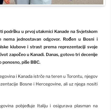
iti podršku u prvoj utakmici Kanade na Svjetskom
e nema jednostavan odgovor. Rođen u Bosni i
lske klubove i strast prema reprezentaciji svoje
život započeo u Kanadi. Danas, gotovo tri decenije
ako ponosno, piše BBC.
egovina i Kanada istrče na teren u Torontu, njegov
ezentacije Bosne i Hercegovine, ali uz njega nositi
ovina pobjeđuje Italiju i osigurava plasman na