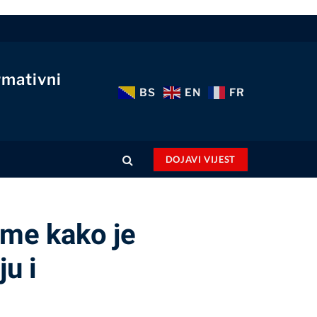
rmativni
BS
EN
FR
DOJAVI VIJEST
ome kako je
ju i