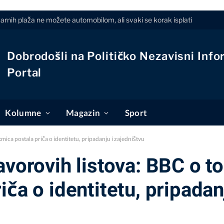
arnih plaža ne možete automobilom, ali svaki se korak isplati
Dobrodošli na Političko Nezavisni Info
Portal
Kolumne
Magazin
Sport
mica postala priča o identitetu, pripadanju i zajedništvu
avorovih listova: BBC o t
ča o identitetu, pripadan