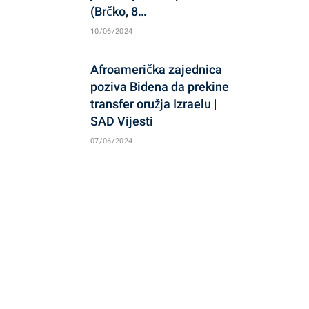
(Brčko, 8…
10/06/2024
Afroamerička zajednica
poziva Bidena da prekine
transfer oružja Izraelu |
SAD Vijesti
07/06/2024