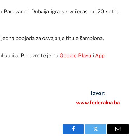
 Partizana i Dubaija igra se večeras od 20 sati u
oš jedna pobjeda za osvajanje titule šampiona.
plikacija. Preuzmite je na
Google Playu
i
App
Izvor:
www.federalna.ba
Facebook
Twitter
Email