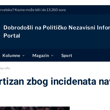
Hrvatsku? Kazna može biti i do 13.260 eura
Dobrodošli na Političko Nezavisni Info
Portal
Kolumne
Magazin
Sport
lay-offa
rtizan zbog incidenata nav