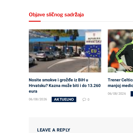
Objave sličnog sadržaja
Nosite smokve i grožđe iz BiH u
Trener Celtic
Hrvatsku? Kazna može biti i do 13.260
manjoj medici
eura
06/08/2026
AKTUELNO
06/08/2026
0
LEAVE A REPLY