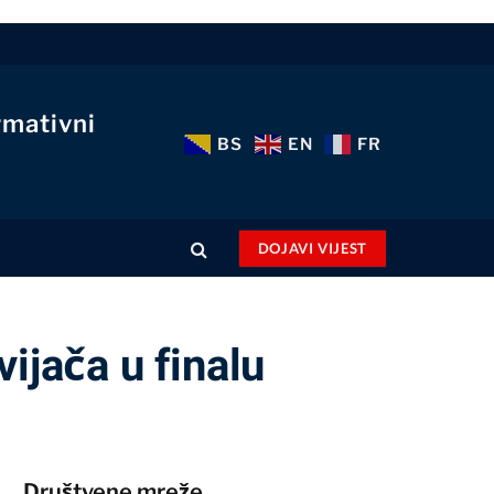
rmativni
BS
EN
FR
DOJAVI VIJEST
ijača u finalu
Društvene mreže