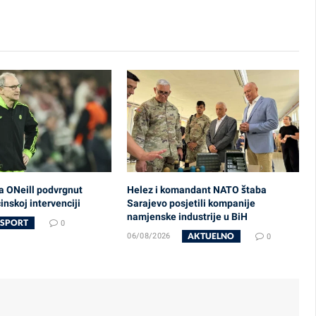
a ONeill podvrgnut
Helez i komandant NATO štaba
nskoj intervenciji
Sarajevo posjetili kompanije
namjenske industrije u BiH
SPORT
0
AKTUELNO
06/08/2026
0