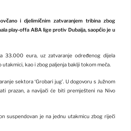
novčano i djelimičnim zatvaranjem tribina zbog
nala play-offa ABA lige protiv Dubaija, saopćio je u
sa 33.000 eura, uz zatvaranje određenog dijela
o utakmici, kao i zbog paljenja baklji tokom meča.
varanje sektora ‘Grobari jug’. U dogovoru s Južnom
ati prazan, a navijači će biti premješteni na Nivo
n suspendovan je na jednu utakmicu zbog riječi