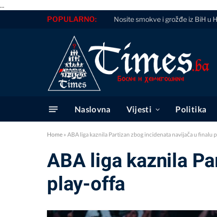
...
POPULARNO:
Nosite smokve i grožđe iz BiH u 
Naslovna
Vijesti
Politika
Home
»
ABA liga kaznila Partizan zbog incidenata navijača u finalu p
ABA liga kaznila Pa
play-offa