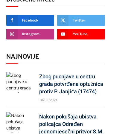
Facebook
Twitter
Instagram
YouTube
NAJNOVIJE
Zbog pucnjave u centru
grada potvrđena optužnica
protiv P. Janjića (17474)
10/06/2024
Nakon pokušaja ubistva
policajca Određen
jednomjesečni pritvor S.M.