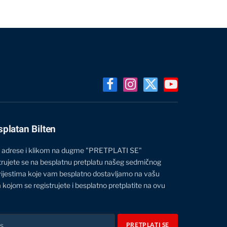
Facebook
Instagram
X
YouTube
(Twitter)
splatan Bilten
 adrese i klikom na dugme "PRETPLATI SE"
trujete se na besplatnu pretplatu našeg sedmičnog
vijestima koje vam besplatno dostavljamo na vašu
 kojom se registrujete i besplatno pretplatite na ovu