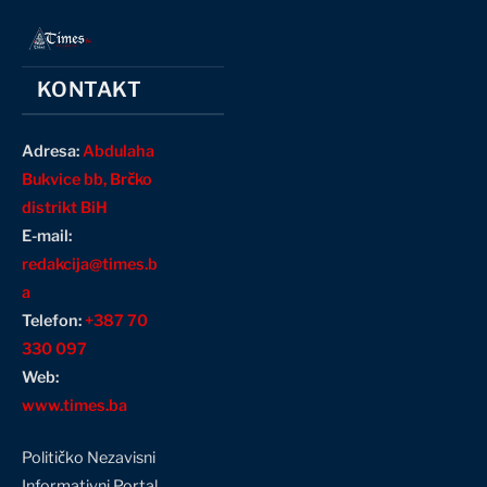
KONTAKT
Adresa:
Abdulaha
Bukvice bb, Brčko
distrikt BiH
E-mail:
redakcija@times.b
a
Telefon:
+387 70
330 097
Web:
www.times.ba
Političko Nezavisni
Informativni Portal