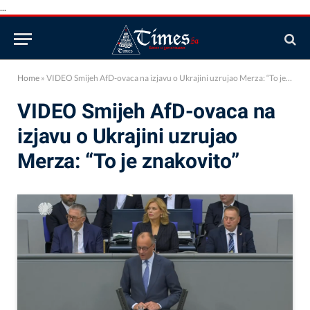
...
Home
»
VIDEO Smijeh AfD-ovaca na izjavu o Ukrajini uzrujao Merza: “To je znakovito”
VIDEO Smijeh AfD-ovaca na
izjavu o Ukrajini uzrujao
Merza: “To je znakovito”