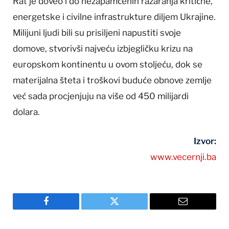
Rat je doveo i do nezapamćenih razaranja kritične,
energetske i civilne infrastrukture diljem Ukrajine.
Milijuni ljudi bili su prisiljeni napustiti svoje
domove, stvorivši najveću izbjegličku krizu na
europskom kontinentu u ovom stoljeću, dok se
materijalna šteta i troškovi buduće obnove zemlje
već sada procjenjuju na više od 450 milijardi
dolara.
Izvor:
www.vecernji.ba
Facebook
Twitter
Email