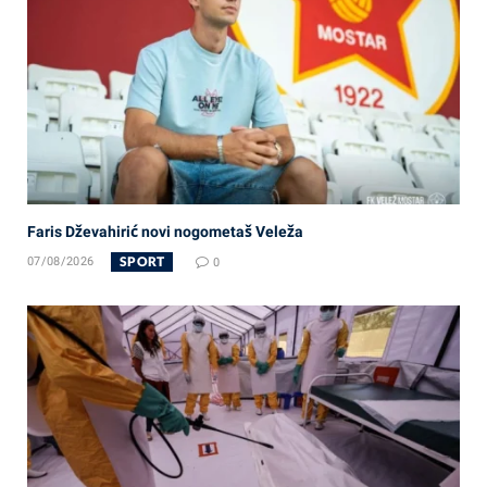
Faris Dževahirić novi nogometaš Veleža
SPORT
07/08/2026
0