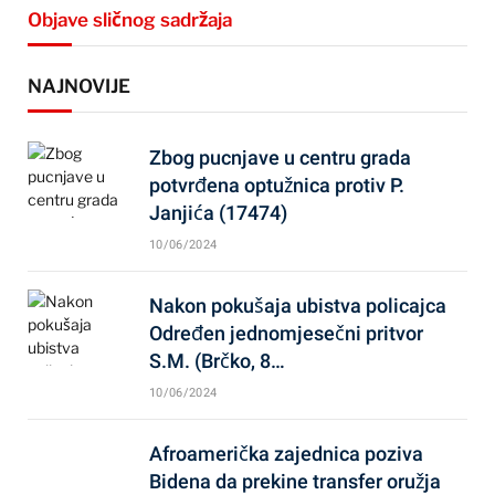
Objave sličnog sadržaja
NAJNOVIJE
Zbog pucnjave u centru grada
potvrđena optužnica protiv P.
Janjića (17474)
10/06/2024
Nakon pokušaja ubistva policajca
Određen jednomjesečni pritvor
S.M. (Brčko, 8…
10/06/2024
Afroamerička zajednica poziva
Bidena da prekine transfer oružja