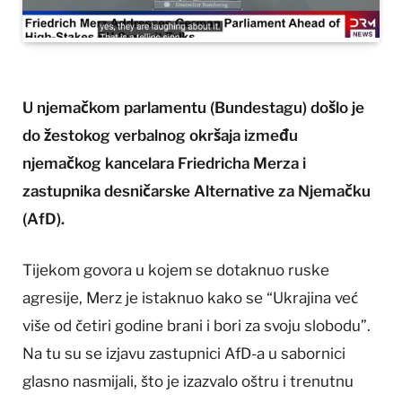
U njemačkom parlamentu (Bundestagu) došlo je
do žestokog verbalnog okršaja između
njemačkog kancelara Friedricha Merza i
zastupnika desničarske Alternative za Njemačku
(AfD).
Tijekom govora u kojem se dotaknuo ruske
agresije, Merz je istaknuo kako se “Ukrajina već
više od četiri godine brani i bori za svoju slobodu”.
Na tu su se izjavu zastupnici AfD-a u sabornici
glasno nasmijali, što je izazvalo oštru i trenutnu