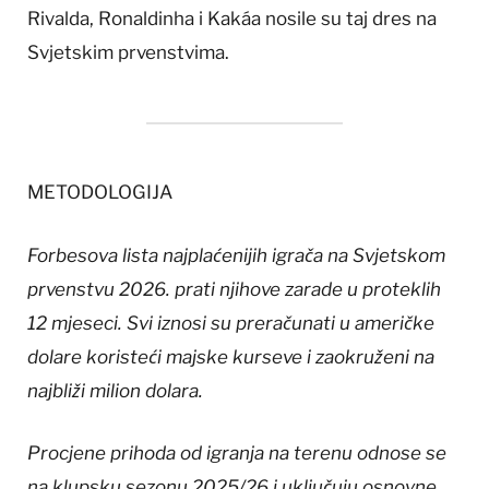
Rivalda, Ronaldinha i Kakáa nosile su taj dres na
Svjetskim prvenstvima.
METODOLOGIJA
Forbesova lista najplaćenijih igrača na Svjetskom
prvenstvu 2026. prati njihove zarade u proteklih
12 mjeseci. Svi iznosi su preračunati u američke
dolare koristeći majske kurseve i zaokruženi na
najbliži milion dolara.
Procjene prihoda od igranja na terenu odnose se
na klupsku sezonu 2025/26 i uključuju osnovne