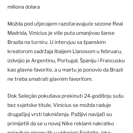
miliona dolara
Možda pod utjecajem razočaravajuće sezone Real
Madrida, Vinicius je više puta umanjivao šanse
Brazila na turniru. U intervjuu sa španskim
kreatorom sadržaja Ibaijem Llanosom u februaru,
izdvojio je Argentinu, Portugal, Španiju i Francusku
kao glavne favorite, a u martu je ponovio da Brazil
ne treba smatrati glavnim favoritom.
Dok Seleção pokušava prekinuti 24-godišnju sušu
bez svjetske titule, Vinicius se možda raduje
drugačijoj vrsti takmičenja. Pažljivi navijači su
primijetili da se u novoj Nike reklami nakratko
pojavljuje njegov lik u videoigri Fortnite, iako