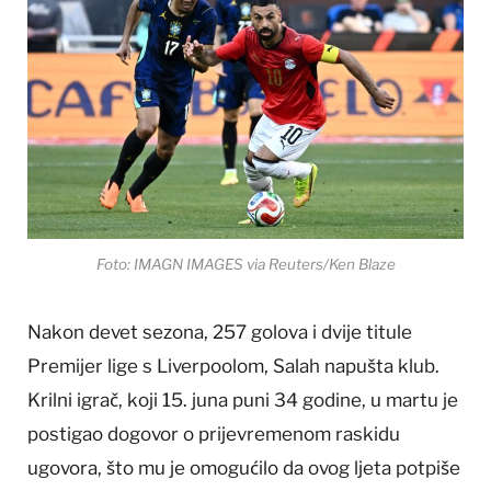
Foto: IMAGN IMAGES via Reuters/Ken Blaze
Nakon devet sezona, 257 golova i dvije titule
Premijer lige s Liverpoolom, Salah napušta klub.
Krilni igrač, koji 15. juna puni 34 godine, u martu je
postigao dogovor o prijevremenom raskidu
ugovora, što mu je omogućilo da ovog ljeta potpiše