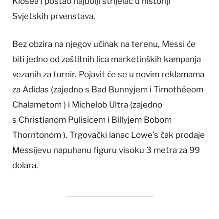
Klosea i postao najbolji strijelac u historiji
Svjetskih prvenstava.
Bez obzira na njegov učinak na terenu, Messi će
biti jedno od zaštitnih lica marketinških kampanja
vezanih za turnir. Pojavit će se u novim reklamama
za Adidas (zajedno s Bad Bunnyjem i Timothéeom
Chalametom ) i Michelob Ultra (zajedno
s Christianom Pulisicem i Billyjem Bobom
Thorntonom ). Trgovački lanac Lowe’s čak prodaje
Messijevu napuhanu figuru visoku 3 metra za 99
dolara.