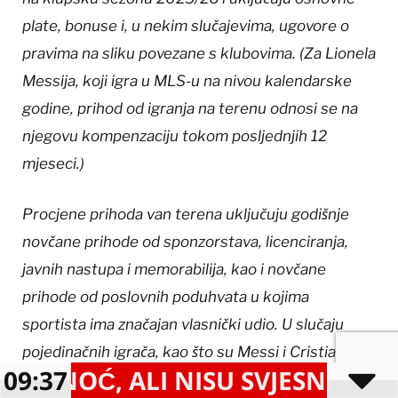
plate, bonuse i, u nekim slučajevima, ugovore o
pravima na sliku povezane s klubovima. (Za Lionela
Messija, koji igra u MLS-u na nivou kalendarske
godine, prihod od igranja na terenu odnosi se na
njegovu kompenzaciju tokom posljednjih 12
mjeseci.)
Procjene prihoda van terena uključuju godišnje
novčane prihode od sponzorstava, licenciranja,
javnih nastupa i memorabilija, kao i novčane
prihode od poslovnih poduhvata u kojima
sportista ima značajan vlasnički udio. U slučaju
pojedinačnih igrača, kao što su Messi i Cristiano
LI NISU SVJESNI OZBILJNIH POS
09:37
Ronaldo, smatra se da sponzori kluba ili lige